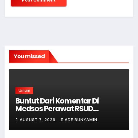
You missed
Umum
Buntut Dari Komentar Di
Medsos Perawat RSUD
Cicalengka Di Non Aktifkan
AUGUST 7, 2026
ADE BUNYAMIN