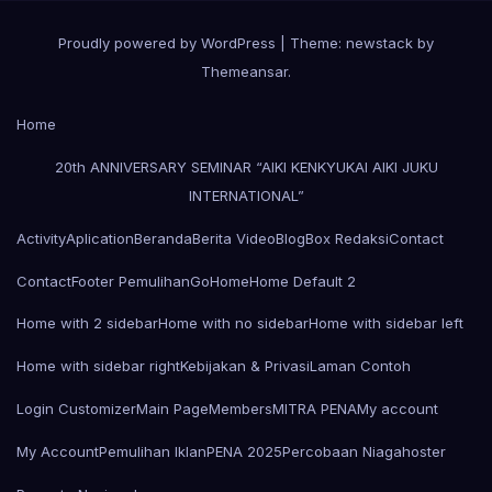
Proudly powered by WordPress
|
Theme: newstack by
Themeansar
.
Home
20th ANNIVERSARY SEMINAR “AIKI KENKYUKAI AIKI JUKU
INTERNATIONAL”
Activity
Aplication
Beranda
Berita Video
Blog
Box Redaksi
Contact
Contact
Footer Pemulihan
Go
Home
Home Default 2
Home with 2 sidebar
Home with no sidebar
Home with sidebar left
Home with sidebar right
Kebijakan & Privasi
Laman Contoh
Login Customizer
Main Page
Members
MITRA PENA
My account
My Account
Pemulihan Iklan
PENA 2025
Percobaan Niagahoster