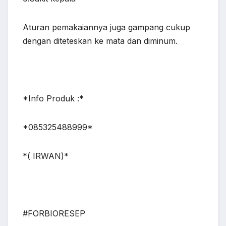
Aturan pemakaiannya juga gampang cukup
dengan diteteskan ke mata dan diminum.
*Info Produk :*
*085325488999*
*( IRWAN)*
#FORBIORESEP