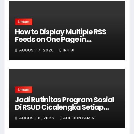
Umum
How to Display Multiple RSS
Feeds on One Page in
WordPress
AUGUST 7, 2026
IRHIJI
Umum
Jadi Rutinitas Program Sosial
Di RSUD Cicalengka Setiap
Bulan Gelar Sunatan Massal
AUGUST 6, 2026
ADE BUNYAMIN
Bagi Masyarakat Tidak
Mampu