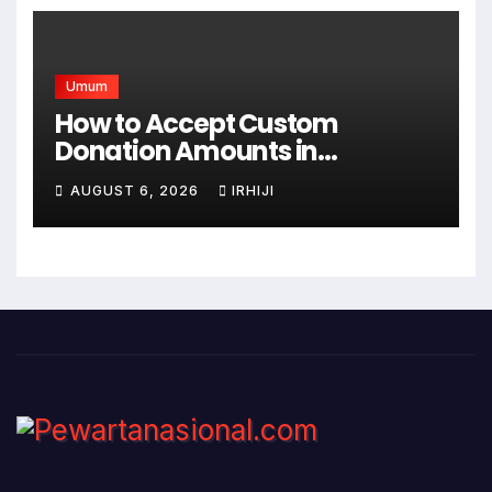
Umum
How to Accept Custom
Donation Amounts in
WordPress with Stripe
AUGUST 6, 2026
IRHIJI