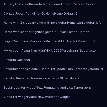
Activity
Aplication
Beranda
Berita Video
Blog
Box Redaksi
Contact
Contact
Footer Pemulihan
Go
Home
Home Default 2
Home with 2 sidebar
Home with no sidebar
Home with sidebar left
Home with sidebar right
Kebijakan & Privasi
Laman Contoh
Login Customizer
Main Page
Members
MITRA PENA
My account
My Account
Pemulihan Iklan
PENA 2025
Percobaan Niagahoster
Pewarta Nasional
PewartaIndonesia.com | Berita Terupdate Dan Terpercaya
Redaksi
Redaksi Pewarta Nasional
Registration
Slider style 9
Social counter widget
Text Formatting and Lists
Typography
Video list widget
Video News
Weather widget