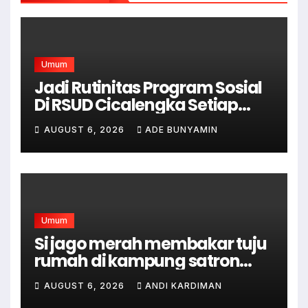
Umum
Jadi Rutinitas Program Sosial
Di RSUD Cicalengka Setiap
Bulan Gelar Sunatan Massal
AUGUST 6, 2026
ADE BUNYAMIN
Bagi Masyarakat Tidak
Mampu
Umum
Si jago merah membakar tuju
rumah di kampung satron
sodonghilir .
AUGUST 6, 2026
ANDI KARDIMAN