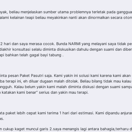
banyak, beliau menjelaskan sumber utama problemnya terletak pada ganggua
ami kelainan teapi beliau meyakinkan nanti akan dinormalkan secara oto
a 2 hari dan saya merasa cocok. Bunda NARMI yang melayani saya tidak 
iakhir konsultasi selalu diminta diskusikan dahulu dengan suami dan diberi
i bahkan telah gagal bayi tabung .
ta pesan Paket Pasutri saja. Kami yakin ini solusi kami karena kami akan
 terapi ini, eh diluar dugaan malah ditolak. Beliau bilang tidak mau kala
ungguh. Kalau belum yakin kami malah diminta diskusi dengan suami samp
n katakan kami benar” serius dan yakin mau terapi.
ta paket lebih cepat kami terima 1 hari dari estimasi. Kami dipandu anjur
as.
an cukup kaget muncul garis 2.saya menangis lagi antara bahagia,terharu 