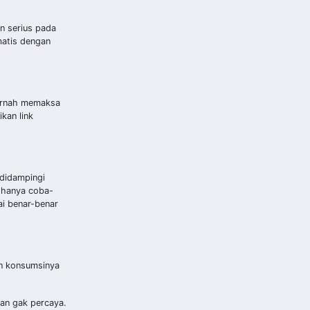
n serius pada
matis dengan
pernah memaksa
kan link
 didampingi
u hanya coba-
ai benar-benar
an konsumsinya
dan gak percaya.