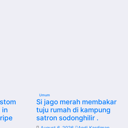
Umum
ustom
Si jago merah membakar
 in
tuju rumah di kampung
ripe
satron sodonghilir .
August 6, 2026
Andi Kardiman