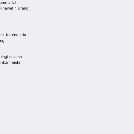
mdulillah,
 khawatir, orang
en. Karena ada
ang
pingi selama
hkan rejeki