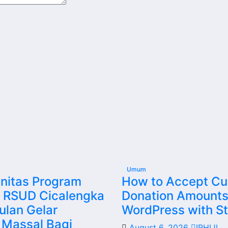
Umum
initas Program
How to Accept C
i RSUD Cicalengka
Donation Amounts
ulan Gelar
WordPress with St
 Massal Bagi
August 6, 2026
IRHIJI