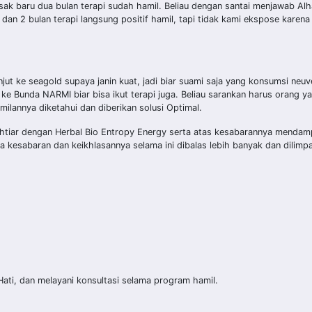
k baru dua bulan terapi sudah hamil. Beliau dengan santai menjawab Alha
 dan 2 bulan terapi langsung positif hamil, tapi tidak kami ekspose karena
ut ke seagold supaya janin kuat, jadi biar suami saja yang konsumsi neuv
e Bunda NARMI biar bisa ikut terapi juga. Beliau sarankan harus orang y
ilannya diketahui dan diberikan solusi Optimal.
htiar dengan Herbal Bio Entropy Energy serta atas kesabarannya mendam
a kesabaran dan keikhlasannya selama ini dibalas lebih banyak dan dilimpa
ti, dan melayani konsultasi selama program hamil.