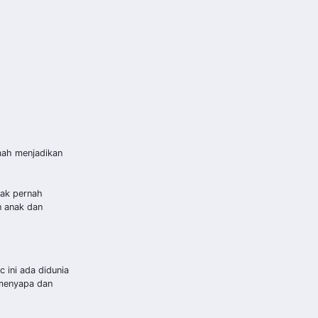
umah menjadikan
dak pernah
n anak dan
 ini ada didunia
a menyapa dan