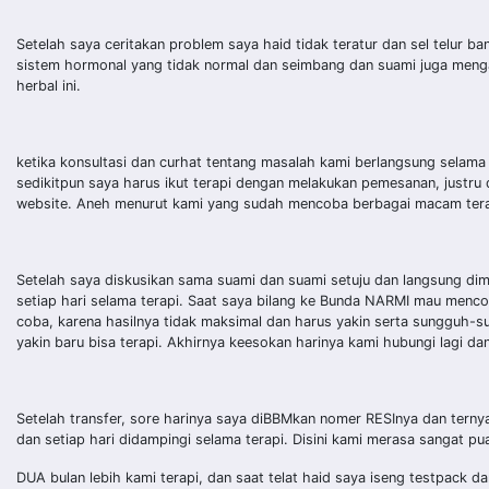
Setelah saya ceritakan problem saya haid tidak teratur dan sel telur 
sistem hormonal yang tidak normal dan seimbang dan suami juga mengal
herbal ini.
ketika konsultasi dan curhat tentang masalah kami berlangsung selam
sedikitpun saya harus ikut terapi dengan melakukan pemesanan, justru d
website. Aneh menurut kami yang sudah mencoba berbagai macam terap
Setelah saya diskusikan sama suami dan suami setuju dan langsung dimin
setiap hari selama terapi. Saat saya bilang ke Bunda NARMI mau mencoba
coba, karena hasilnya tidak maksimal dan harus yakin serta sungguh-s
yakin baru bisa terapi. Akhirnya keesokan harinya kami hubungi lagi da
Setelah transfer, sore harinya saya diBBMkan nomer RESInya dan ternya
dan setiap hari didampingi selama terapi. Disini kami merasa sangat pu
DUA bulan lebih kami terapi, dan saat telat haid saya iseng testpack d