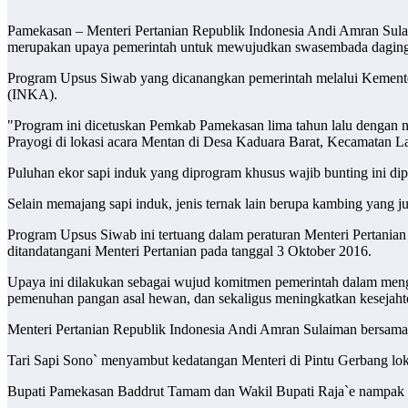
Pamekasan – Menteri Pertanian Republik Indonesia Andi Amran Sulai
merupakan upaya pemerintah untuk mewujudkan swasembada daging
Program Upsus Siwab yang dicanangkan pemerintah melalui Kementeri
(INKA).
"Program ini dicetuskan Pemkab Pamekasan lima tahun lalu dengan n
Prayogi di lokasi acara Mentan di Desa Kaduara Barat, Kecamatan L
Puluhan ekor sapi induk yang diprogram khusus wajib bunting ini dipa
Selain memajang sapi induk, jenis ternak lain berupa kambing yang 
Program Upsus Siwab ini tertuang dalam peraturan Menteri Pertani
ditandatangani Menteri Pertanian pada tanggal 3 Oktober 2016.
Upaya ini dilakukan sebagai wujud komitmen pemerintah dalam meng
pemenuhan pangan asal hewan, dan sekaligus meningkatkan kesejahte
Menteri Pertanian Republik Indonesia Andi Amran Sulaiman bersama
Tari Sapi Sono` menyambut kedatangan Menteri di Pintu Gerbang lo
Bupati Pamekasan Baddrut Tamam dan Wakil Bupati Raja`e nampak