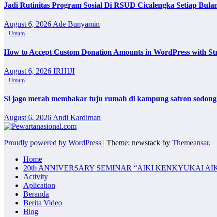
Jadi Rutinitas Program Sosial Di RSUD Cicalengka Setiap Bu
August 6, 2026
Ade Bunyamin
Umum
How to Accept Custom Donation Amounts in WordPress with St
August 6, 2026
IRHIJI
Umum
Si jago merah membakar tuju rumah di kampung satron sodonghi
August 6, 2026
Andi Kardiman
Proudly powered by WordPress
|
Theme: newstack by
Themeansar
.
Home
20th ANNIVERSARY SEMINAR “AIKI KENKYUKAI AI
Activity
Aplication
Beranda
Berita Video
Blog