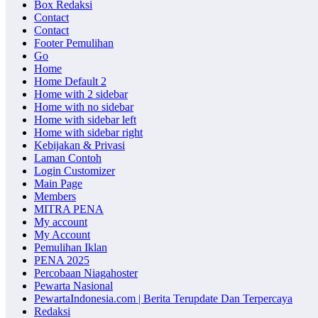
Box Redaksi
Contact
Contact
Footer Pemulihan
Go
Home
Home Default 2
Home with 2 sidebar
Home with no sidebar
Home with sidebar left
Home with sidebar right
Kebijakan & Privasi
Laman Contoh
Login Customizer
Main Page
Members
MITRA PENA
My account
My Account
Pemulihan Iklan
PENA 2025
Percobaan Niagahoster
Pewarta Nasional
PewartaIndonesia.com | Berita Terupdate Dan Terpercaya
Redaksi