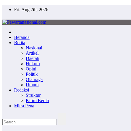
Fri. Aug 7th, 2026
Pewartanasional.com
Netizen Journalisme
Beranda
Berita
Nasional
Artikel
Daerah
Hukum
Opini
Politik
Olahraga
Umum
Redaksi
Struktur
Kirim Berita
Mitra Pena