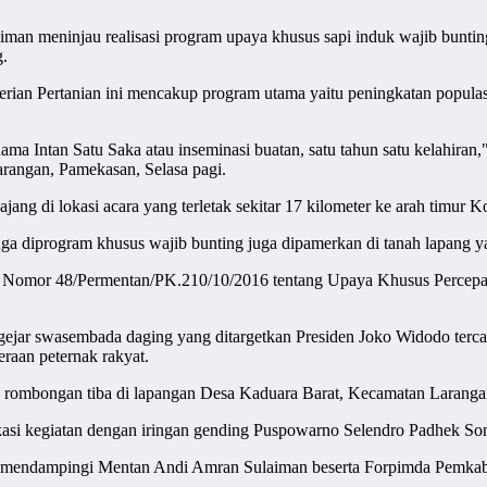
man meninjau realisasi program upaya khusus sapi induk wajib bunti
.
an Pertanian ini mencakup program utama yaitu peningkatan populasi
ama Intan Satu Saka atau inseminasi buatan, satu tahun satu kelahi
arangan, Pamekasan, Selasa pagi.
jang di lokasi acara yang terletak sekitar 17 kilometer ke arah timur K
juga diprogram khusus wajib bunting juga dipamerkan di tanah lapang
an Nomor 48/Permentan/PK.210/10/2016 tentang Upaya Khusus Percepa
ejar swasembada daging yang ditargetkan Presiden Joko Widodo terca
raan peternak rakyat.
 rombongan tiba di lapangan Desa Kaduara Barat, Kecamatan Laranga
kasi kegiatan dengan iringan gending Puspowarno Selendro Padhek So
 mendampingi Mentan Andi Amran Sulaiman beserta Forpimda Pemka