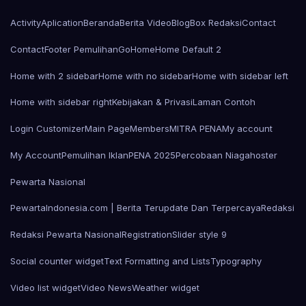
Activity
Aplication
Beranda
Berita Video
Blog
Box Redaksi
Contact
Contact
Footer Pemulihan
Go
Home
Home Default 2
Home with 2 sidebar
Home with no sidebar
Home with sidebar left
Home with sidebar right
Kebijakan & Privasi
Laman Contoh
Login Customizer
Main Page
Members
MITRA PENA
My account
My Account
Pemulihan Iklan
PENA 2025
Percobaan Niagahoster
Pewarta Nasional
PewartaIndonesia.com | Berita Terupdate Dan Terpercaya
Redaksi
Redaksi Pewarta Nasional
Registration
Slider style 9
Social counter widget
Text Formatting and Lists
Typography
Video list widget
Video News
Weather widget