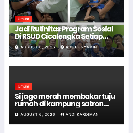
Umum
Jadi Rutinitas Program Sosial
Di RSUD Cicalengka Setiap
Bulan Gelar Sunatan Massal
AUGUST 6, 2026
ADE BUNYAMIN
Bagi Masyarakat Tidak
Mampu
Umum
Si jago merah membakar tuju
rumah di kampung satron
sodonghilir .
AUGUST 6, 2026
ANDI KARDIMAN