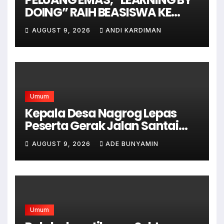
DOING” RAIH BEASISWA KE
AUSTRALIA
AUGUST 9, 2026
ANDI KARDIMAN
Umum
Kepala Desa Nagrog Lepas
Peserta Gerak Jalan Santai
dalam Rangka HUT RI ke-81
AUGUST 9, 2026
ADE BUNYAMIN
Umum