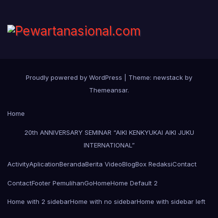
Proudly powered by WordPress
|
Theme: newstack by
Themeansar
.
Home
20th ANNIVERSARY SEMINAR “AIKI KENKYUKAI AIKI JUKU
INTERNATIONAL”
Activity
Aplication
Beranda
Berita Video
Blog
Box Redaksi
Contact
Contact
Footer Pemulihan
Go
Home
Home Default 2
Home with 2 sidebar
Home with no sidebar
Home with sidebar left