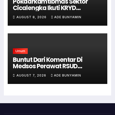
Pokdarkamtibmas Sektor
Cicalengka Ikuti KRYD
Gabungan Bersama TNI-Polri,
AUGUST 8, 2026
ADE BUNYAMIN
Satpol PP dan Linmas, Demi
Terciptanya Keamana Dan
Ketertiban
Umum
Buntut Dari Komentar Di
Medsos Perawat RSUD
Cicalengka Di Non Aktifkan
AUGUST 7, 2026
ADE BUNYAMIN