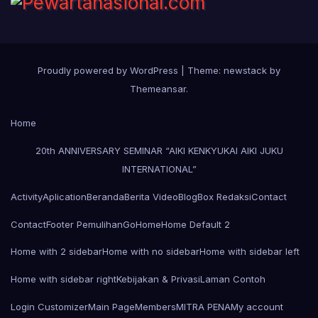
Proudly powered by WordPress
|
Theme: newstack by
Themeansar
.
Home
20th ANNIVERSARY SEMINAR “AIKI KENKYUKAI AIKI JUKU
INTERNATIONAL”
Activity
Aplication
Beranda
Berita Video
Blog
Box Redaksi
Contact
Contact
Footer Pemulihan
Go
Home
Home Default 2
Home with 2 sidebar
Home with no sidebar
Home with sidebar left
Home with sidebar right
Kebijakan & Privasi
Laman Contoh
Login Customizer
Main Page
Members
MITRA PENA
My account