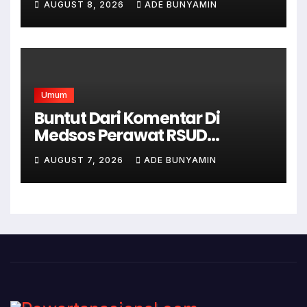
AUGUST 8, 2026
ADE BUNYAMIN
Satpol PP dan Linmas, Demi
Terciptanya Keamana Dan
Ketertiban
Umum
Buntut Dari Komentar Di
Medsos Perawat RSUD
Cicalengka Di Non Aktifkan
AUGUST 7, 2026
ADE BUNYAMIN