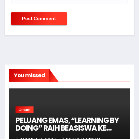
You missed
Umum
PELUANG EMAS, “LEARNING BY
DOING” RAIH BEASISWA KE
AUSTRALIA