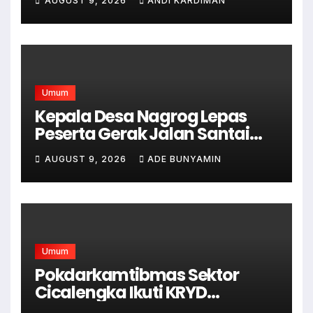
AUGUST 9, 2026
ANDI KARDIMAN
Umum
Kepala Desa Nagrog Lepas
Peserta Gerak Jalan Santai
dalam Rangka HUT RI ke-81
AUGUST 9, 2026
ADE BUNYAMIN
Umum
Pokdarkamtibmas Sektor
Cicalengka Ikuti KRYD
Gabungan Bersama TNI-Polri,