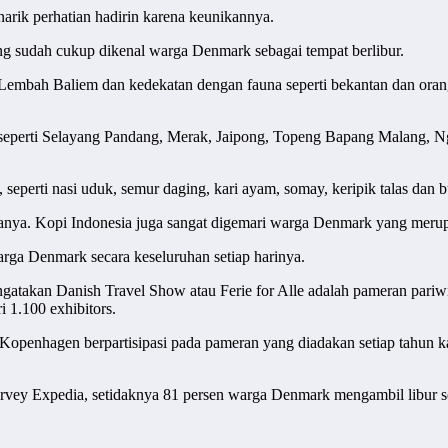
arik perhatian hadirin karena keunikannya.
ng sudah cukup dikenal warga Denmark sebagai tempat berlibur.
 Lembah Baliem dan kedekatan dengan fauna seperti bekantan dan oran
nal seperti Selayang Pandang, Merak, Jaipong, Topeng Bapang Malang
seperti nasi uduk, semur daging, kari ayam, somay, keripik talas dan 
anya. Kopi Indonesia juga sangat digemari warga Denmark yang merupa
arga Denmark secara keseluruhan setiap harinya.
takan Danish Travel Show atau Ferie for Alle adalah pameran pariwi
i 1.100 exhibitors.
nhagen berpartisipasi pada pameran yang diadakan setiap tahun ka
rvey Expedia, setidaknya 81 persen warga Denmark mengambil libur s