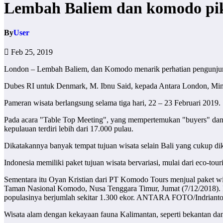
Lembah Baliem dan komodo pik
By
User
Feb 25, 2019
London – Lembah Baliem, dan Komodo menarik perhatian pengunjung 
Dubes RI untuk Denmark, M. Ibnu Said, kepada Antara London, Ming
Pameran wisata berlangsung selama tiga hari, 22 – 23 Februari 2019.
Pada acara "Table Top Meeting", yang mempertemukan "buyers" dan 
kepulauan terdiri lebih dari 17.000 pulau.
Dikatakannya banyak tempat tujuan wisata selain Bali yang cukup d
Indonesia memiliki paket tujuan wisata bervariasi, mulai dari eco-tour
Sementara itu Oyan Kristian dari PT Komodo Tours menjual paket w
Taman Nasional Komodo, Nusa Tenggara Timur, Jumat (7/12/2018). 
populasinya berjumlah sekitar 1.300 ekor. ANTARA FOTO/Indrian
Wisata alam dengan kekayaan fauna Kalimantan, seperti bekantan dan 