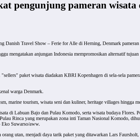
at pengunjung pameran wisata 
Danish Travel Show – Ferie for Alle di Herning, Denmark pameran wi
gu mengatakan anjungan Indonesia mempromosikan alternatif tujuan wi
"sellers" paket wisata diadakan KBRI Kopenhagen di sela-sela pamer
ikenal warga Denmark.
ism, marine tourism, wisata seni dan kuliner, heritage villages hingga 
isata di Labuan Bajo dan Pulau Komodo, serta wisata budaya Flores
Pulau Rinca yang merupakan zona inti Taman Nasional Komodo, dihun
to Eko Suwarso/aww.
orang utan, menjadi daya tarik paket yang ditawarkan Lars Faursholt,