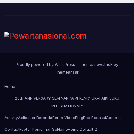
Proudly powered by WordPress
|
Theme: newstack by
Themeansar
.
Home
20th ANNIVERSARY SEMINAR “AIKI KENKYUKAI AIKI JUKU
INTERNATIONAL”
Activity
Aplication
Beranda
Berita Video
Blog
Box Redaksi
Contact
Contact
Footer Pemulihan
Go
Home
Home Default 2