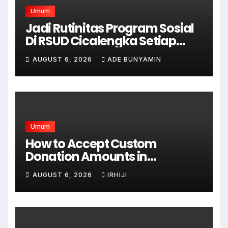
Umum
Jadi Rutinitas Program Sosial
Di RSUD Cicalengka Setiap
Bulan Gelar Sunatan Massal
AUGUST 6, 2026
ADE BUNYAMIN
Bagi Masyarakat Tidak
Mampu
Umum
How to Accept Custom
Donation Amounts in
WordPress with Stripe
AUGUST 6, 2026
IRHIJI