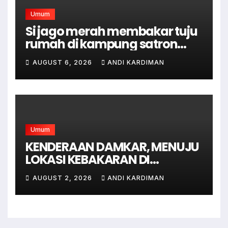
Umum
Si jago merah membakar tuju
rumah di kampung satron
sodonghilir .
AUGUST 6, 2026
ANDI KARDIMAN
Umum
KENDERAAN DAMKAR, MENUJU
LOKASI KEBAKARAN DI
JAGAKARSA JAKARTA
AUGUST 2, 2026
ANDI KARDIMAN
SELATAN