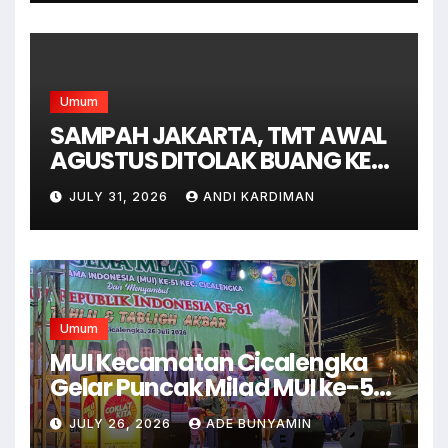
Umum
SAMPAH JAKARTA, TMT AWAL
AGUSTUS DITOLAK BUANG KE
BANTAR GEBANG
JULY 31, 2026
ANDI KARDIMAN
Umum
MUI Kecamatan Cicalengka
Gelar Puncak Milad MUI ke-51
dengan Tabligh Akbar
JULY 26, 2026
ADE BUNYAMIN