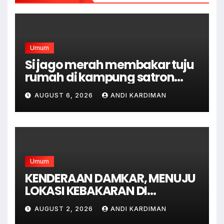
Umum
Si jago merah membakar tuju
rumah di kampung satron
sodonghilir .
AUGUST 6, 2026
ANDI KARDIMAN
Umum
KENDERAAN DAMKAR, MENUJU
LOKASI KEBAKARAN DI
JAGAKARSA JAKARTA
AUGUST 2, 2026
ANDI KARDIMAN
SELATAN