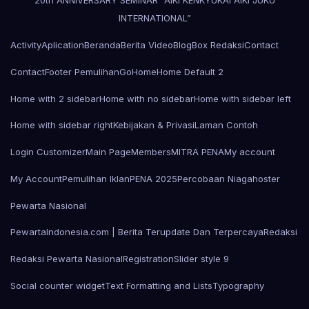
20th ANNIVERSARY SEMINAR “AIKI KENKYUKAI AIKI JUKU
INTERNATIONAL”
Activity
Aplication
Beranda
Berita Video
Blog
Box Redaksi
Contact
Contact
Footer Pemulihan
Go
Home
Home Default 2
Home with 2 sidebar
Home with no sidebar
Home with sidebar left
Home with sidebar right
Kebijakan & Privasi
Laman Contoh
Login Customizer
Main Page
Members
MITRA PENA
My account
My Account
Pemulihan Iklan
PENA 2025
Percobaan Niagahoster
Pewarta Nasional
PewartaIndonesia.com | Berita Terupdate Dan Terpercaya
Redaksi
Redaksi Pewarta Nasional
Registration
Slider style 9
Social counter widget
Text Formatting and Lists
Typography