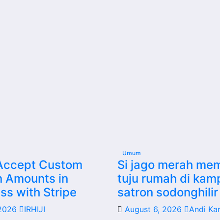
Umum
Accept Custom
Si jago merah me
n Amounts in
tuju rumah di ka
s with Stripe
satron sodonghilir 
 2026
IRHIJI
August 6, 2026
Andi Ka