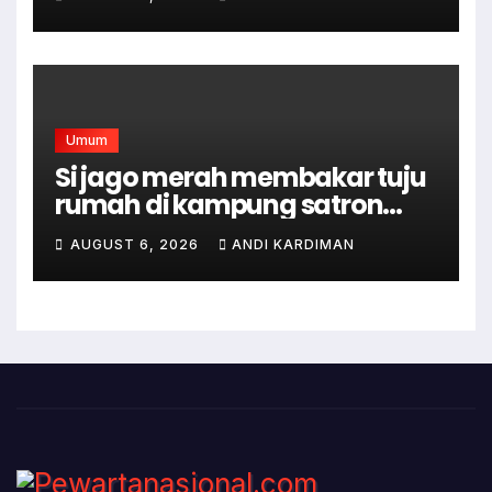
Umum
Si jago merah membakar tuju
rumah di kampung satron
sodonghilir .
AUGUST 6, 2026
ANDI KARDIMAN