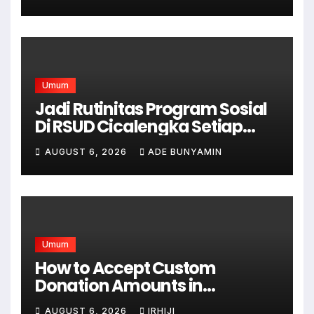
Umum
Jadi Rutinitas Program Sosial
Di RSUD Cicalengka Setiap
Bulan Gelar Sunatan Massal
AUGUST 6, 2026
ADE BUNYAMIN
Bagi Masyarakat Tidak
Mampu
Umum
How to Accept Custom
Donation Amounts in
WordPress with Stripe
AUGUST 6, 2026
IRHIJI