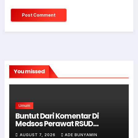
You missed
Umum
Buntut Dari Komentar Di
Medsos Perawat RSUD
Cicalengka Di Non Aktifkan
AUGUST 7, 2026
ADE BUNYAMIN