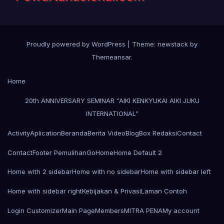
Proudly powered by WordPress
|
Theme: newstack by
Themeansar
.
Home
20th ANNIVERSARY SEMINAR “AIKI KENKYUKAI AIKI JUKU
INTERNATIONAL”
Activity
Aplication
Beranda
Berita Video
Blog
Box Redaksi
Contact
Contact
Footer Pemulihan
Go
Home
Home Default 2
Home with 2 sidebar
Home with no sidebar
Home with sidebar left
Home with sidebar right
Kebijakan & Privasi
Laman Contoh
Login Customizer
Main Page
Members
MITRA PENA
My account