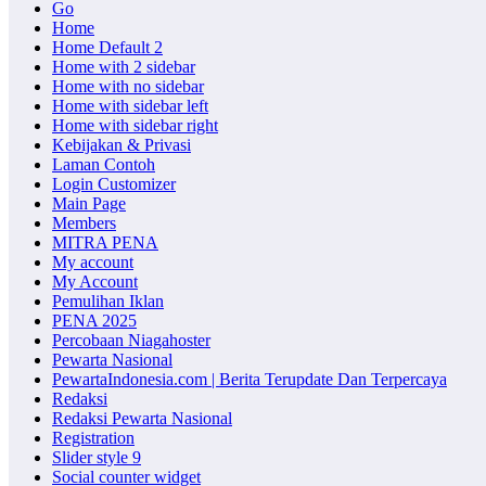
Go
Home
Home Default 2
Home with 2 sidebar
Home with no sidebar
Home with sidebar left
Home with sidebar right
Kebijakan & Privasi
Laman Contoh
Login Customizer
Main Page
Members
MITRA PENA
My account
My Account
Pemulihan Iklan
PENA 2025
Percobaan Niagahoster
Pewarta Nasional
PewartaIndonesia.com | Berita Terupdate Dan Terpercaya
Redaksi
Redaksi Pewarta Nasional
Registration
Slider style 9
Social counter widget