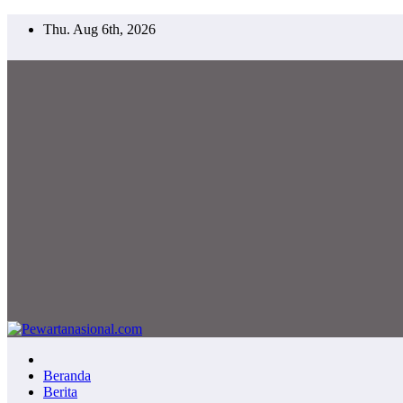
Thu. Aug 6th, 2026
Pewartanasional.com
Netizen Journalisme
Beranda
Berita