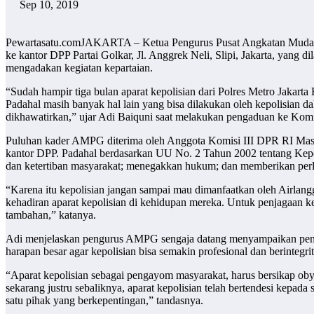
Sep 10, 2019
Pewartasatu.comJAKARTA – Ketua Pengurus Pusat Angkatan Muda Par
ke kantor DPP Partai Golkar, Jl. Anggrek Neli, Slipi, Jakarta, yang
mengadakan kegiatan kepartaian.
“Sudah hampir tiga bulan aparat kepolisian dari Polres Metro Jakarta
Padahal masih banyak hal lain yang bisa dilakukan oleh kepolisian d
dikhawatirkan,” ujar Adi Baiquni saat melakukan pengaduan ke Komis
Puluhan kader AMPG diterima oleh Anggota Komisi III DPR RI Masin
kantor DPP. Padahal berdasarkan UU No. 2 Tahun 2002 tentang Kepo
dan ketertiban masyarakat; menegakkan hukum; dan memberikan per
“Karena itu kepolisian jangan sampai mau dimanfaatkan oleh Airlang
kehadiran aparat kepolisian di kehidupan mereka. Untuk penjagaan k
tambahan,” katanya.
Adi menjelaskan pengurus AMPG sengaja datang menyampaikan peng
harapan besar agar kepolisian bisa semakin profesional dan berintegrita
“Aparat kepolisian sebagai pengayom masyarakat, harus bersikap ob
sekarang justru sebaliknya, aparat kepolisian telah bertendesi kepad
satu pihak yang berkepentingan,” tandasnya.