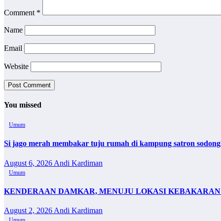
Comment
*
Name
Email
Website
You missed
Umum
Si jago merah membakar tuju rumah di kampung satron sodonghi
August 6, 2026
Andi Kardiman
Umum
KENDERAAN DAMKAR, MENUJU LOKASI KEBAKARAN 
August 2, 2026
Andi Kardiman
Umum