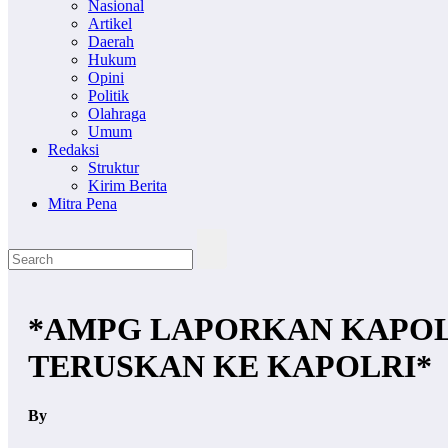
Nasional
Artikel
Daerah
Hukum
Opini
Politik
Olahraga
Umum
Redaksi
Struktur
Kirim Berita
Mitra Pena
*AMPG LAPORKAN KAPOLR
TERUSKAN KE KAPOLRI*
By