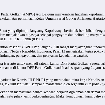
tai Golkar (AMPG) Adi Baiquni menyesalkan tindakan kepolisian Pol
 dilakukan atas permintaan Ketua Umum Partai Golkar Airlangga Hartart
 Barat yang dipimpin langsung Kapolresnya bertindak berlebihan dengan
alam menjalankan tugasnya sebagai pengayom dan pelindung masyarakat.
i III DPR RI, Senin (09/09).
ton Pasaribu (F-PDI Perjuangan). Adi sangat menyayangkan tindakan 
lisian Negara Republik Indonesia, Pasal 13 menegaskan tugas pokok 
lindungan, pengayoman, dan pelayanan kepada masyarakat.
ga Hartarto untuk menjadi satpam kantor DPP Partai Golkar. Segera t
eamanan di kantor DPP Partai Golkar sudah ada satpam yang 24 jam sta
aduan ke Komisi III DPR RI yang merupakan mitra kerja Kepolisian
s, tak ikut larut atau sampai dimanfaatkan oleh segelintir elite politik
yektif dan memastikan bahwa keadaan berjalan dgn aman dan damai me
a salah satu pihak yang berkepentingan. Maka, kuat dugaan kami bahwa 