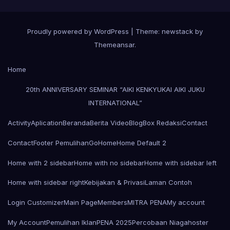
Proudly powered by WordPress
|
Theme: newstack by
Themeansar
.
Home
20th ANNIVERSARY SEMINAR “AIKI KENKYUKAI AIKI JUKU
INTERNATIONAL”
Activity
Aplication
Beranda
Berita Video
Blog
Box Redaksi
Contact
Contact
Footer Pemulihan
Go
Home
Home Default 2
Home with 2 sidebar
Home with no sidebar
Home with sidebar left
Home with sidebar right
Kebijakan & Privasi
Laman Contoh
Login Customizer
Main Page
Members
MITRA PENA
My account
My Account
Pemulihan Iklan
PENA 2025
Percobaan Niagahoster