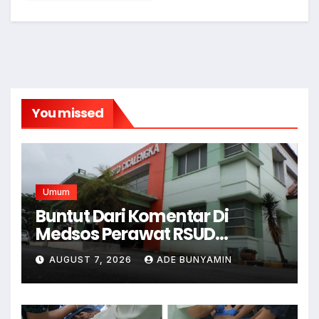
You missed
Umum
Buntut Dari Komentar Di
Medsos Perawat RSUD
Cicalengka Di Non Aktifkan
AUGUST 7, 2026
ADE BUNYAMIN