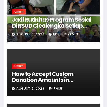
Umum
Jadi Rutinitas Program Sosial
Di RSUD Cicalengka Setiap
Bulan Gelar Sunatan Massal
AUGUST 6, 2026
ADE BUNYAMIN
Bagi Masyarakat Tidak
Mampu
Umum
How to Accept Custom
Donation Amounts in
WordPress with Stripe
AUGUST 6, 2026
IRHIJI