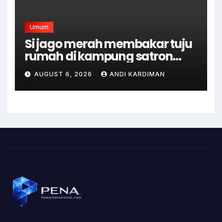
Umum
Si jago merah membakar tuju
rumah di kampung satron
sodonghilir .
AUGUST 6, 2026
ANDI KARDIMAN