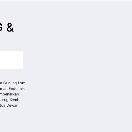
G &
ba Gunung Lsm
aman Ende mik
Membenarkan
Curug Kembar
etua Dewan