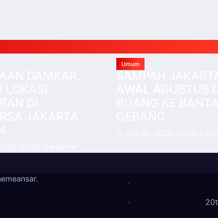
Umum
AAN DAMKAR,
SAMPAH JAKART
 LOKASI
AWAL AGUSTUS 
RAN DI
BUANG KE BANT
RSA JAKARTA
GEBANG
N
July 31, 2026
Andi Kard
 2026
Andi Kardiman
hemeansar
.
20