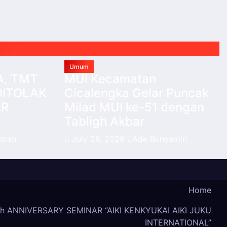
Umum
A, TMT
MUI Kecamatan
DITOLAK
Cicalengka Gelar Puncak
AR
Milad MUI ke-51 dengan
Tabligh Akbar
iman
July 26, 2026
Ade Bunyamin
Home
th ANNIVERSARY SEMINAR “AIKI KENKYUKAI AIKI JUKU
INTERNATIONAL”