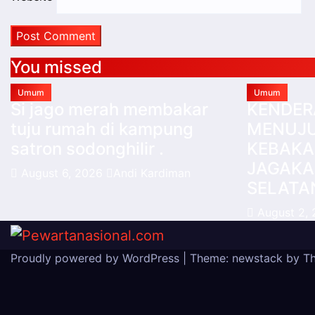
You missed
Umum
Umum
Si jago merah membakar
KENDER
tuju rumah di kampung
MENUJU
satron sodonghilir .
KEBAKA
JAGAKA
August 6, 2026
Andi Kardiman
SELATA
August 2,
Proudly powered by WordPress
|
Theme: newstack by
T