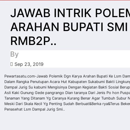
JAWAB INTRIK POLE
ARAHAN BUPATI SMI
RMB2P..
By
Sep 23, 2019
Pewartasatu.com-Jawab Polemik Dgn Karya Arahan Bupati Ke Lsm Da
Dalam Rangka Penutupan Acara Hut Kabupaten Sukabumi Bakti Lingku
Dampal Jurig Su kabumi Mengisinya Dengan Kegiatan Bakti Sosial Ber
Asli Kaki Gunung Gede pangrango Dian taranya Dari Jenis Po hon Pusp
Tanaman Yang Ditanam Yg Caranya Kurang Benar Agar Tumbuh Subur Na
Meski Dari Skala Kecil Yg Penting Sudah Berbuat&Berka rya&Terus Bek
Penasehat Lsm Dampal Jurig Smi..