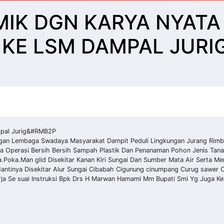
MIK DGN KARYA NYATA
 KE LSM DAMPAL JURI
mpal Jurig&#RMB2P
ngan Lembaga Swadaya Masyarakat Dampit Peduli Lingkungan Jurang Rim
upa Operasi Bersih Bersih Sampah Plastik Dan Penanaman Pohon Jenis Tan
a.Poka.Man glid Disekitar Kanan Kiri Sungai Dan Sumber Mata Air Serta 
ntinya Disekitar Alur Sungai Cibabah Cigunung cinumpang Curug sawer 
erja Se suai Instruksi Bpk Drs H Marwan Hamami Mm Bupati Smi Yg Juga K