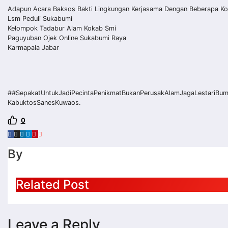
Adapun Acara Baksos Bakti Lingkungan Kerjasama Dengan Beberapa Kom
Lsm Peduli Sukabumi
Kelompok Tadabur Alam Kokab Smi
Paguyuban Ojek Online Sukabumi Raya
Karmapala Jabar
##SepakatUntukJadiPecintaPenikmatBukanPerusakAlamJagaLestariBumi
KabuktosSanesKuwaos.
0
By
Related Post
Leave a Reply