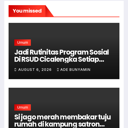
You missed
Umum
Jadi Rutinitas Program Sosial
Di RSUD Cicalengka Setiap
Bulan Gelar Sunatan Massal
AUGUST 6, 2026
ADE BUNYAMIN
Bagi Masyarakat Tidak
Mampu
Umum
Si jago merah membakar tuju
rumah di kampung satron