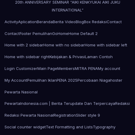
20th ANNIVERSARY SEMINAR “AIKI KENKYUKAI AIKI JUKU
INTERNATIONAL”
Activity
Aplication
Beranda
Berita Video
Blog
Box Redaksi
Contact
Contact
Footer Pemulihan
Go
Home
Home Default 2
Home with 2 sidebar
Home with no sidebar
Home with sidebar left
Home with sidebar right
Kebijakan & Privasi
Laman Contoh
Login Customizer
Main Page
Members
MITRA PENA
My account
My Account
Pemulihan Iklan
PENA 2025
Percobaan Niagahoster
Pewarta Nasional
PewartaIndonesia.com | Berita Terupdate Dan Terpercaya
Redaksi
Redaksi Pewarta Nasional
Registration
Slider style 9
Social counter widget
Text Formatting and Lists
Typography