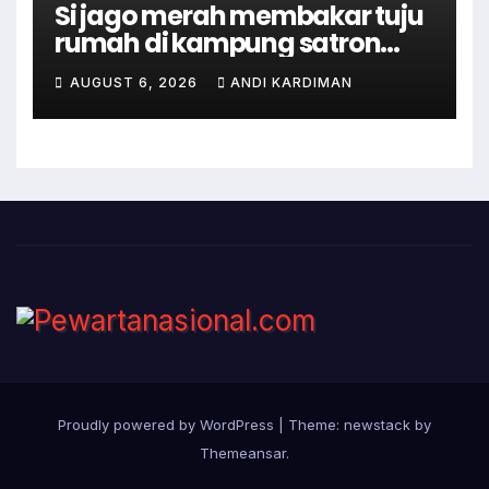
Si jago merah membakar tuju
rumah di kampung satron
sodonghilir .
AUGUST 6, 2026
ANDI KARDIMAN
Proudly powered by WordPress
|
Theme: newstack by
Themeansar
.