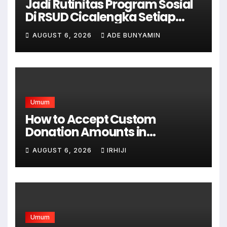
Jadi Rutinitas Program Sosial
Di RSUD Cicalengka Setiap
Bulan Gelar Sunatan Massal
AUGUST 6, 2026
ADE BUNYAMIN
Bagi Masyarakat Tidak
Mampu
Umum
How to Accept Custom
Donation Amounts in
WordPress with Stripe
AUGUST 6, 2026
IRHIJI
Umum