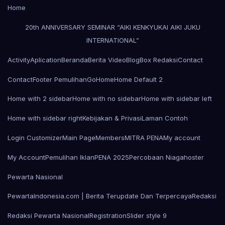
Home
20th ANNIVERSARY SEMINAR “AIKI KENKYUKAI AIKI JUKU
INTERNATIONAL”
Activity
Aplication
Beranda
Berita Video
Blog
Box Redaksi
Contact
Contact
Footer Pemulihan
Go
Home
Home Default 2
Home with 2 sidebar
Home with no sidebar
Home with sidebar left
Home with sidebar right
Kebijakan & Privasi
Laman Contoh
Login Customizer
Main Page
Members
MITRA PENA
My account
My Account
Pemulihan Iklan
PENA 2025
Percobaan Niagahoster
Pewarta Nasional
PewartaIndonesia.com | Berita Terupdate Dan Terpercaya
Redaksi
Redaksi Pewarta Nasional
Registration
Slider style 9