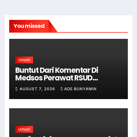
You missed
Umum
Buntut Dari Komentar Di
Medsos Perawat RSUD
Cicalengka Di Non Aktifkan
AUGUST 7, 2026
ADE BUNYAMIN
Umum