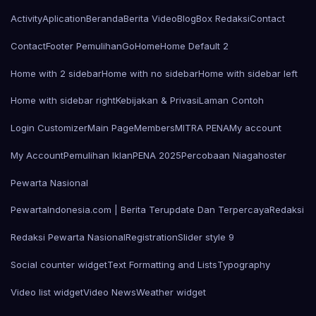
Activity
Aplication
Beranda
Berita Video
Blog
Box Redaksi
Contact
Contact
Footer Pemulihan
Go
Home
Home Default 2
Home with 2 sidebar
Home with no sidebar
Home with sidebar left
Home with sidebar right
Kebijakan & Privasi
Laman Contoh
Login Customizer
Main Page
Members
MITRA PENA
My account
My Account
Pemulihan Iklan
PENA 2025
Percobaan Niagahoster
Pewarta Nasional
PewartaIndonesia.com | Berita Terupdate Dan Terpercaya
Redaksi
Redaksi Pewarta Nasional
Registration
Slider style 9
Social counter widget
Text Formatting and Lists
Typography
Video list widget
Video News
Weather widget