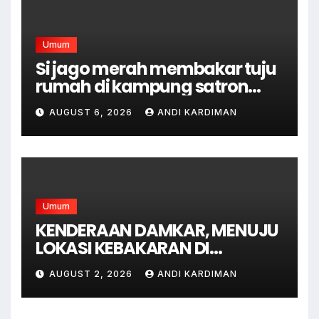
Umum
Si jago merah membakar tuju
rumah di kampung satron
sodonghilir .
AUGUST 6, 2026
ANDI KARDIMAN
Umum
KENDERAAN DAMKAR, MENUJU
LOKASI KEBAKARAN DI
JAGAKARSA JAKARTA
AUGUST 2, 2026
ANDI KARDIMAN
SELATAN