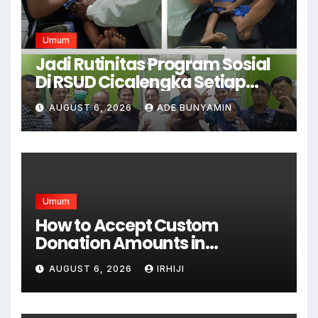
Umum
Jadi Rutinitas Program Sosial
Di RSUD Cicalengka Setiap
Bulan Gelar Sunatan Massal
AUGUST 6, 2026
ADE BUNYAMIN
Bagi Masyarakat Tidak
Mampu
Umum
How to Accept Custom
Donation Amounts in
WordPress with Stripe
AUGUST 6, 2026
IRHIJI