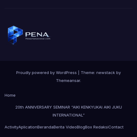
Proudly powered by WordPress
|
Theme: newstack by
Themeansar
.
Home
20th ANNIVERSARY SEMINAR “AIKI KENKYUKAI AIKI JUKU
INTERNATIONAL”
Activity
Aplication
Beranda
Berita Video
Blog
Box Redaksi
Contact