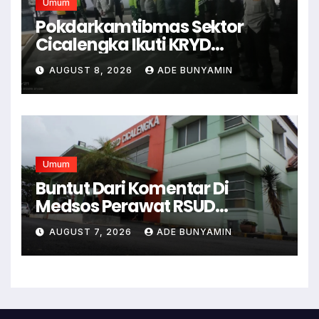
Umum
Pokdarkamtibmas Sektor
Cicalengka Ikuti KRYD
Gabungan Bersama TNI-Polri,
AUGUST 8, 2026
ADE BUNYAMIN
Satpol PP dan Linmas, Demi
Terciptanya Keamana Dan
Ketertiban
Umum
Buntut Dari Komentar Di
Medsos Perawat RSUD
Cicalengka Di Non Aktifkan
AUGUST 7, 2026
ADE BUNYAMIN