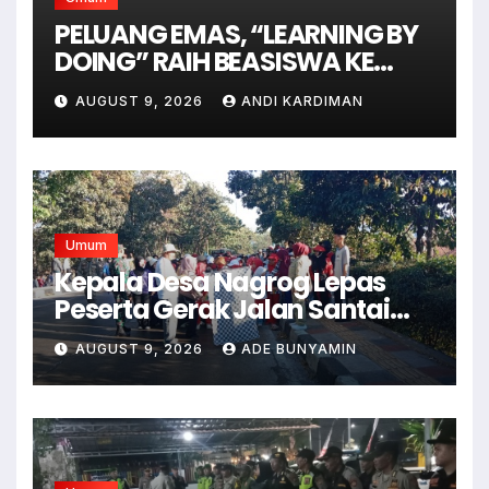
PELUANG EMAS, “LEARNING BY
DOING” RAIH BEASISWA KE
AUSTRALIA
AUGUST 9, 2026
ANDI KARDIMAN
Umum
Kepala Desa Nagrog Lepas
Peserta Gerak Jalan Santai
dalam Rangka HUT RI ke-81
AUGUST 9, 2026
ADE BUNYAMIN