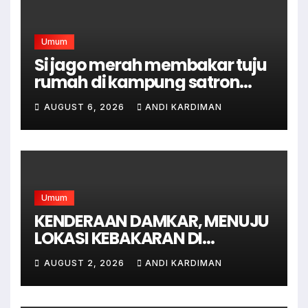
Umum
Si jago merah membakar tuju
rumah di kampung satron
sodonghilir .
AUGUST 6, 2026
ANDI KARDIMAN
Umum
KENDERAAN DAMKAR, MENUJU
LOKASI KEBAKARAN DI
JAGAKARSA JAKARTA
AUGUST 2, 2026
ANDI KARDIMAN
SELATAN