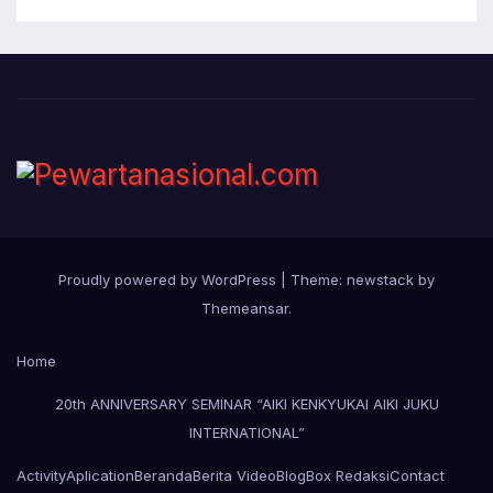
Proudly powered by WordPress
|
Theme: newstack by
Themeansar
.
Home
20th ANNIVERSARY SEMINAR “AIKI KENKYUKAI AIKI JUKU
INTERNATIONAL”
Activity
Aplication
Beranda
Berita Video
Blog
Box Redaksi
Contact