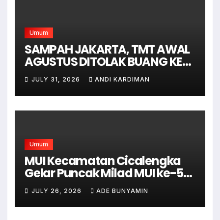
Umum
SAMPAH JAKARTA, TMT AWAL
AGUSTUS DITOLAK BUANG KE
BANTAR GEBANG
JULY 31, 2026
ANDI KARDIMAN
Umum
MUI Kecamatan Cicalengka
Gelar Puncak Milad MUI ke-51
dengan Tabligh Akbar
JULY 26, 2026
ADE BUNYAMIN