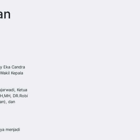
an
ny Eka Candra
Wakil Kepala
jarwadi, Ketua
,SH,MH, DR.Robi
an), dan
ya menjadi