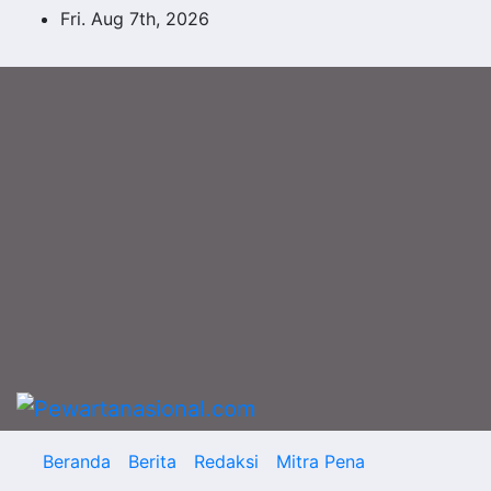
Skip
Fri. Aug 7th, 2026
to
content
Beranda
Berita
Redaksi
Mitra Pena