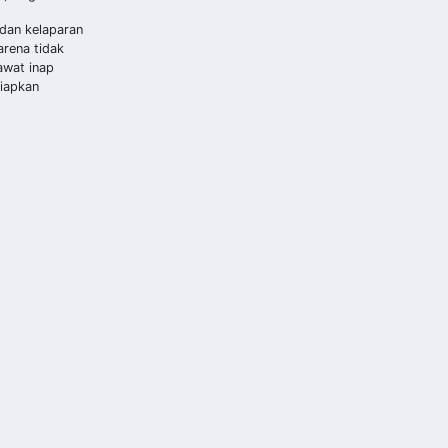
dan kelaparan
arena tidak
awat inap
siapkan