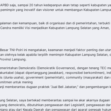
BD saja, sampai 20 tahun kedepanpun akan tetap seperti kabupaten yan
an pemimpin yang inovatif dan visioner untuk membangun Kabupaten Lampung
alaman dan kemampuan, baik di organisasi dan di pemerintahan, terbukti 
Candra memiliki Visi menjadikan Kabupaten Lampung Selatan yang Aman, M
a Besar TNI-Polri ini mengatakan, keamanan menjadi faktor penting dan ut
kan olehnya kelak apabila terpilih memimpin Kabupaten Lampung Selatan, 
Provinsi Lampung.
 Pemerintahan Demokratis (Demokratik Governance), dengan tenang TEC me
 akuntabel (dapat dipertanggung jawabkan), responsibel berkomitmen), i
snis (dunia usaha), government (pemerintah), community (masyarakat) dan 
komitmen untuk mening
janji memberantas dugaan praktek “Jual Beli Jabatan,” dan pengembangan 
ng Selatan, saya bertekad memberantas sampai ke akar akarnya dugaan “J
yang demokratis, dibutuhkan pengawasan dari Legislatif, pengawasan dar
njang atau dari Kepala Daerah dan pengawasan dari aparat penegak hukum