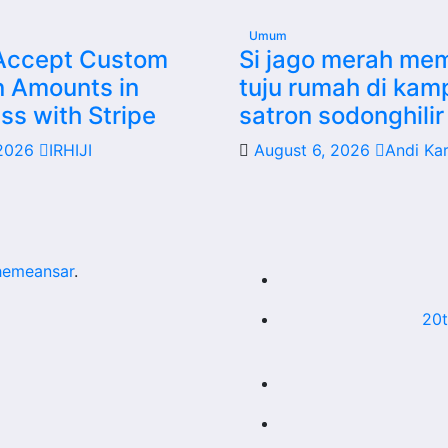
Umum
Accept Custom
Si jago merah me
n Amounts in
tuju rumah di ka
s with Stripe
satron sodonghilir 
 2026
IRHIJI
August 6, 2026
Andi Ka
hemeansar
.
20