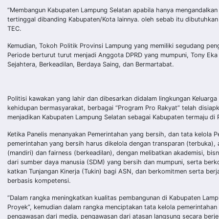
“Membangun Kabupaten Lampung Selatan apabila hanya mengandalkan AP
tertinggal dibanding Kabupaten/Kota lainnya. oleh sebab itu dibutuhk
TEC.
Kemudian, Tokoh Politik Provinsi Lampung yang memiliki segudang peng
Periode berturut turut menjadi Anggota DPRD yang mumpuni, Tony Eka 
Sejahtera, Berkeadilan, Berdaya Saing, dan Bermartabat.
Politisi kawakan yang lahir dan dibesarkan didalam lingkungan Keluarg
kehidupan bermasyarakat, berbagai “Program Pro Rakyat” telah disiap
menjadikan Kabupaten Lampung Selatan sebagai Kabupaten termaju di 
Ketika Panelis menanyakan Pemerintahan yang bersih, dan tata kelola
pemerintahan yang bersih harus dikelola dengan transparan (terbuka),
(mandiri) dan fairness (berkeadilan), dengan melibatkan akademisi, bi
dari sumber daya manusia (SDM) yang bersih dan mumpuni, serta ber
katkan Tunjangan Kinerja (Tukin) bagi ASN, dan berkomitmen serta ber
berbasis kompetensi.
“Dalam rangka meningkatkan kualitas pembangunan di Kabupaten Lampu
Proyek”, kemudian dalam rangka menciptakan tata kelola pemerintahan 
pengawasan dari media, pengawasan dari atasan langsung secara berje