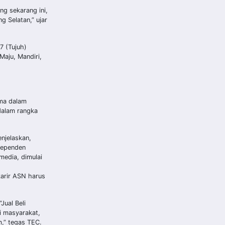
g sekarang ini,
 Selatan,” ujar
7 (Tujuh)
aju, Mandiri,
ama dalam
dalam rangka
njelaskan,
ndependen
media, dimulai
karir ASN harus
ual Beli
i masyarakat,
,” tegas TEC.