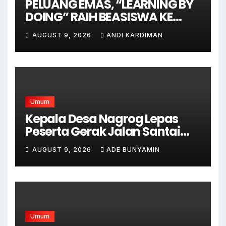
PELUANG EMAS, “LEARNING BY
DOING” RAIH BEASISWA KE
AUSTRALIA
AUGUST 9, 2026
ANDI KARDIMAN
Umum
Kepala Desa Nagrog Lepas
Peserta Gerak Jalan Santai
dalam Rangka HUT RI ke-81
AUGUST 9, 2026
ADE BUNYAMIN
Umum