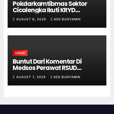
Pokdarkamtibmas Sektor
Cicalengka Ikuti KRYD
Gabungan Bersama TNI-Polri,
AUGUST 8, 2026
ADE BUNYAMIN
Satpol PP dan Linmas, Demi
Terciptanya Keamana Dan
Ketertiban
Umum
Buntut Dari Komentar Di
Medsos Perawat RSUD
Cicalengka Di Non Aktifkan
AUGUST 7, 2026
ADE BUNYAMIN