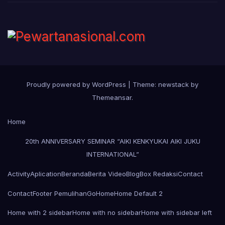
Proudly powered by WordPress
|
Theme: newstack by
Themeansar
.
Home
20th ANNIVERSARY SEMINAR “AIKI KENKYUKAI AIKI JUKU
INTERNATIONAL”
Activity
Aplication
Beranda
Berita Video
Blog
Box Redaksi
Contact
Contact
Footer Pemulihan
Go
Home
Home Default 2
Home with 2 sidebar
Home with no sidebar
Home with sidebar left