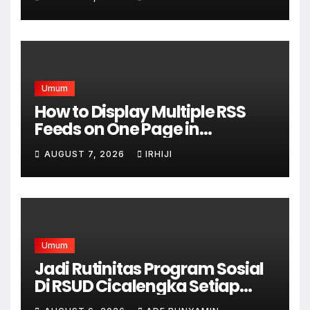
Umum
How to Display Multiple RSS
Feeds on One Page in
WordPress
AUGUST 7, 2026
IRHIJI
Umum
Jadi Rutinitas Program Sosial
Di RSUD Cicalengka Setiap
Bulan Gelar Sunatan Massal