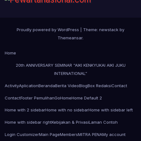
Proudly powered by WordPress
|
Theme: newstack by
Themeansar
.
Home
20th ANNIVERSARY SEMINAR “AIKI KENKYUKAI AIKI JUKU
INTERNATIONAL”
Activity
Aplication
Beranda
Berita Video
Blog
Box Redaksi
Contact
Contact
Footer Pemulihan
Go
Home
Home Default 2
Home with 2 sidebar
Home with no sidebar
Home with sidebar left
Home with sidebar right
Kebijakan & Privasi
Laman Contoh
Login Customizer
Main Page
Members
MITRA PENA
My account