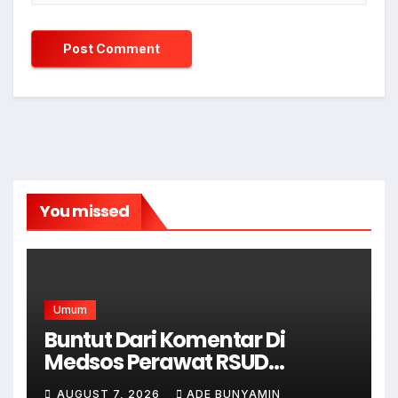
You missed
Umum
Buntut Dari Komentar Di
Medsos Perawat RSUD
Cicalengka Di Non Aktifkan
AUGUST 7, 2026
ADE BUNYAMIN