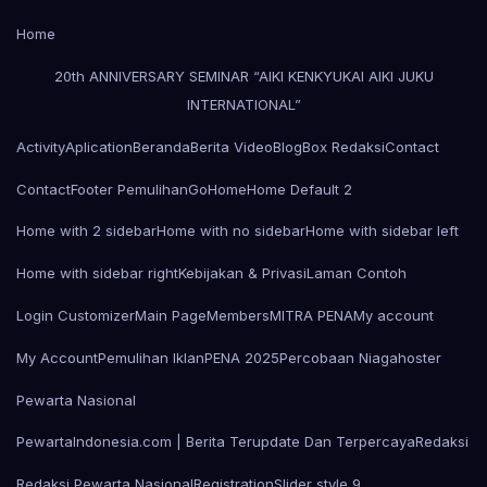
Home
20th ANNIVERSARY SEMINAR “AIKI KENKYUKAI AIKI JUKU
INTERNATIONAL”
Activity
Aplication
Beranda
Berita Video
Blog
Box Redaksi
Contact
Contact
Footer Pemulihan
Go
Home
Home Default 2
Home with 2 sidebar
Home with no sidebar
Home with sidebar left
Home with sidebar right
Kebijakan & Privasi
Laman Contoh
Login Customizer
Main Page
Members
MITRA PENA
My account
My Account
Pemulihan Iklan
PENA 2025
Percobaan Niagahoster
Pewarta Nasional
PewartaIndonesia.com | Berita Terupdate Dan Terpercaya
Redaksi
Redaksi Pewarta Nasional
Registration
Slider style 9