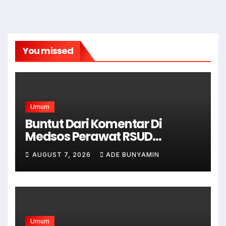
You missed
Umum
Buntut Dari Komentar Di
Medsos Perawat RSUD
Cicalengka Di Non Aktifkan
AUGUST 7, 2026
ADE BUNYAMIN
Umum