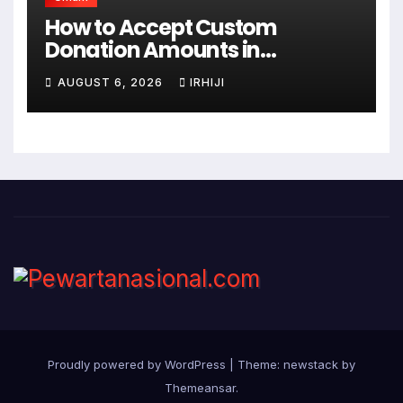
How to Accept Custom
Donation Amounts in
WordPress with Stripe
AUGUST 6, 2026
IRHIJI
Proudly powered by WordPress
|
Theme: newstack by
Themeansar
.