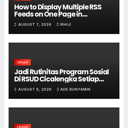
How to Display Multiple RSS
Feeds on One Page in
WordPress
AUGUST 7, 2026
IRHIJI
Umum
Jadi Rutinitas Program Sosial
Di RSUD Cicalengka Setiap
Bulan Gelar Sunatan Massal
AUGUST 6, 2026
ADE BUNYAMIN
Bagi Masyarakat Tidak
Mampu
Umum