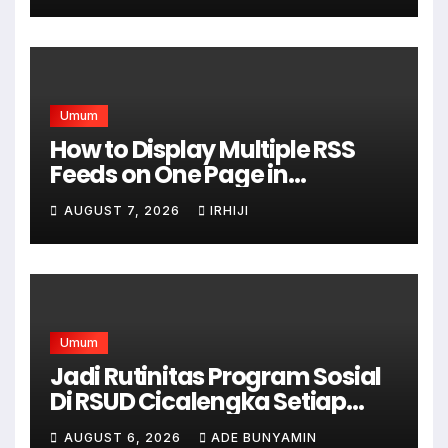
Umum
How to Display Multiple RSS
Feeds on One Page in
WordPress
AUGUST 7, 2026
IRHIJI
Umum
Jadi Rutinitas Program Sosial
Di RSUD Cicalengka Setiap
Bulan Gelar Sunatan Massal
AUGUST 6, 2026
ADE BUNYAMIN