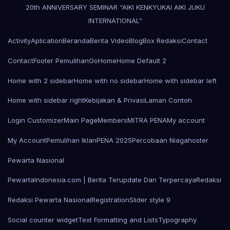
20th ANNIVERSARY SEMINAR “AIKI KENKYUKAI AIKI JUKU
INTERNATIONAL”
Activity
Aplication
Beranda
Berita Video
Blog
Box Redaksi
Contact
Contact
Footer Pemulihan
Go
Home
Home Default 2
Home with 2 sidebar
Home with no sidebar
Home with sidebar left
Home with sidebar right
Kebijakan & Privasi
Laman Contoh
Login Customizer
Main Page
Members
MITRA PENA
My account
My Account
Pemulihan Iklan
PENA 2025
Percobaan Niagahoster
Pewarta Nasional
PewartaIndonesia.com | Berita Terupdate Dan Terpercaya
Redaksi
Redaksi Pewarta Nasional
Registration
Slider style 9
Social counter widget
Text Formatting and Lists
Typography