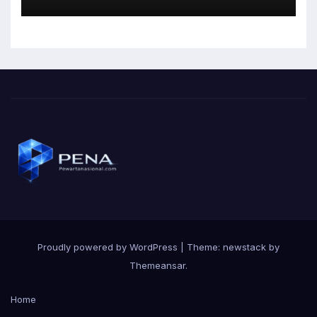
Bagi Masyarakat Tidak
Mampu
Proudly powered by WordPress
|
Theme: newstack by
Themeansar
.
Home