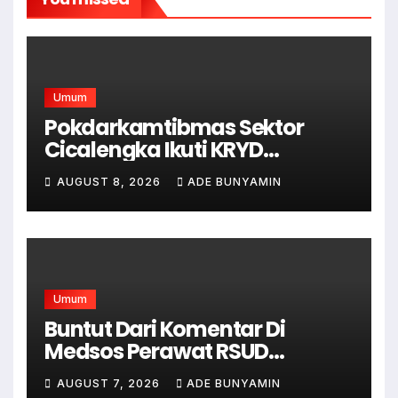
Umum
Pokdarkamtibmas Sektor
Cicalengka Ikuti KRYD
Gabungan Bersama TNI-Polri,
AUGUST 8, 2026
ADE BUNYAMIN
Satpol PP dan Linmas, Demi
Terciptanya Keamana Dan
Ketertiban
Umum
Buntut Dari Komentar Di
Medsos Perawat RSUD
Cicalengka Di Non Aktifkan
AUGUST 7, 2026
ADE BUNYAMIN