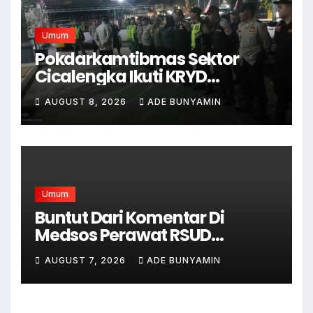
Umum
Pokdarkamtibmas Sektor
Cicalengka Ikuti KRYD
Gabungan Bersama TNI-Polri,
AUGUST 8, 2026
ADE BUNYAMIN
Satpol PP dan Linmas, Demi
Terciptanya Keamana Dan
Ketertiban
Umum
Buntut Dari Komentar Di
Medsos Perawat RSUD
Cicalengka Di Non Aktifkan
AUGUST 7, 2026
ADE BUNYAMIN