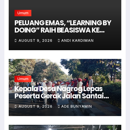
Umum
PELUANG EMAS, “LEARNING BY
DOING” RAIH BEASISWA KE
AUSTRALIA
AUGUST 9, 2026
ANDI KARDIMAN
Umum
Kepala Desa Nagrog Lepas
Peserta Gerak Jalan Santai
dalam Rangka HUT RI ke-81
AUGUST 9, 2026
ADE BUNYAMIN