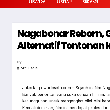
BERANDA
BERITA
REDAKSI
Nagabonar Reborn, G
Alternatif Tontonan
By
DEC 1, 2019
Jakarta, pewartasatu.com – Sejauh ini film Na
Banyak penonton yang suka dengan film ini, la
kesungguhan untuk mengangkat nilai-nilai kepa
Kendati demikian, film ini mendapat protes d