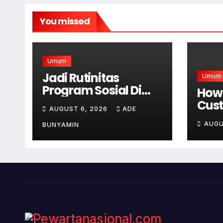
You missed
Umum
Jadi Rutinitas
Umum
Program Sosial Di
How 
RSUD Cicalengka
Cus
AUGUST 6, 2026
ADE
Setiap Bulan Gelar
Amou
Sunatan Massal Bagi
AUGU
BUNYAMIN
Word
Masyarakat Tidak
Stri
Mampu