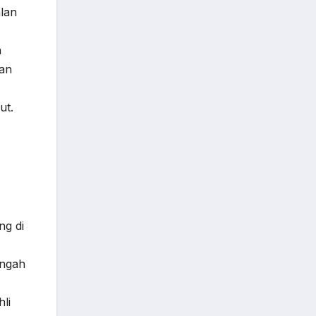
alan
a
kan
ut.
ng di
engah
li