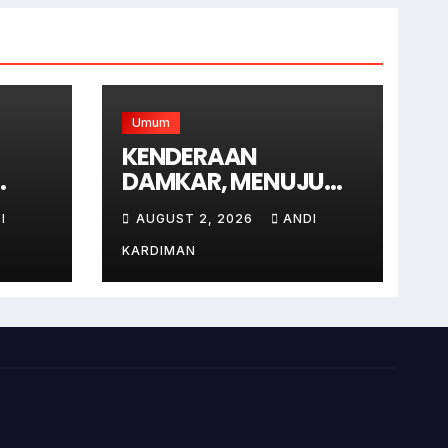
Umum
KENDERAAN
DAMKAR, MENUJU
ung
LOKASI KEBAKARAN
I
AUGUST 2, 2026
ANDI
lir .
DI JAGAKARSA
JAKARTA SELATAN
KARDIMAN