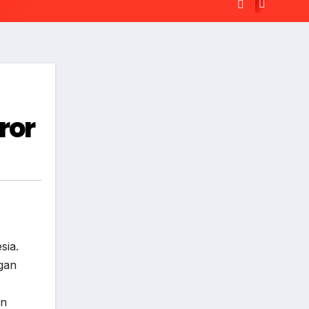
ror
sia.
ngan
un