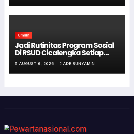
Umum
Jadi Rutinitas Program Sosial
Di RSUD Cicalengka Setiap
Bulan Gelar Sunatan Massal
AUGUST 6, 2026
ADE BUNYAMIN
Bagi Masyarakat Tidak
Mampu