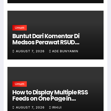
Terciptanya Keamana Dan
Ketertiban
Umum
Buntut Dari Komentar Di
Medsos Perawat RSUD
Cicalengka Di Non Aktifkan
AUGUST 7, 2026
ADE BUNYAMIN
Umum
How to Display Multiple RSS
Feeds on One Page in
WordPress
AUGUST 7, 2026
IRHIJI