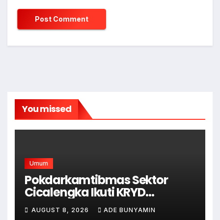
You missed
Umum
Pokdarkamtibmas Sektor
Cicalengka Ikuti KRYD
Gabungan Bersama TNI-Polri,
AUGUST 8, 2026
ADE BUNYAMIN
Satpol PP dan Linmas, Demi