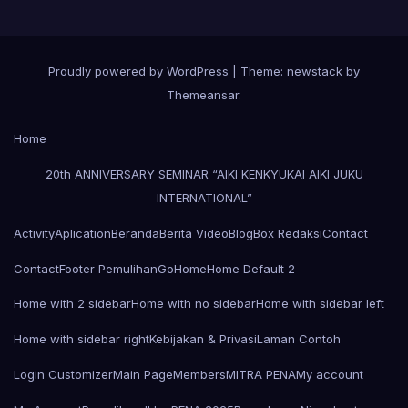
Proudly powered by WordPress
|
Theme: newstack by
Themeansar
.
Home
20th ANNIVERSARY SEMINAR “AIKI KENKYUKAI AIKI JUKU
INTERNATIONAL”
Activity
Aplication
Beranda
Berita Video
Blog
Box Redaksi
Contact
Contact
Footer Pemulihan
Go
Home
Home Default 2
Home with 2 sidebar
Home with no sidebar
Home with sidebar left
Home with sidebar right
Kebijakan & Privasi
Laman Contoh
Login Customizer
Main Page
Members
MITRA PENA
My account