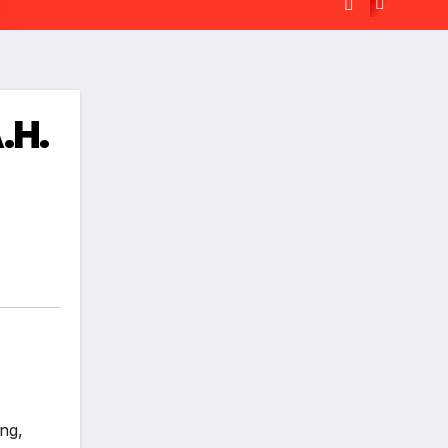
.H.
ng,