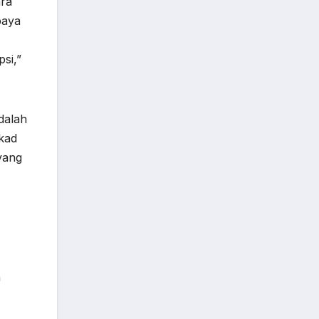
ara
paya
si,”
dalah
kad
yang
n