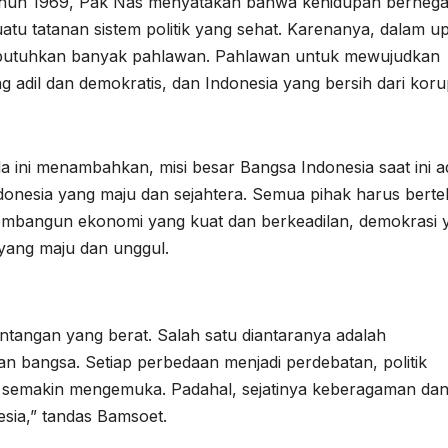
tahun 1969, Pak Nas menyatakan bahwa kehidupan berneg
uatu tatanan sistem politik yang sehat. Karenanya, dalam u
mbutuhkan banyak pahlawan. Pahlawan untuk mewujudkan
 adil dan demokratis, dan Indonesia yang bersih dari korup
 ini menambahkan, misi besar Bangsa Indonesia saat ini a
nesia yang maju dan sejahtera. Semua pihak harus berte
mbangun ekonomi yang kuat dan berkeadilan, demokrasi 
 yang maju dan unggul.
ntangan yang berat. Salah satu diantaranya adalah
 bangsa. Setiap perbedaan menjadi perdebatan, politik
isme semakin mengemuka. Padahal, sejatinya keberagaman da
sia,” tandas Bamsoet.