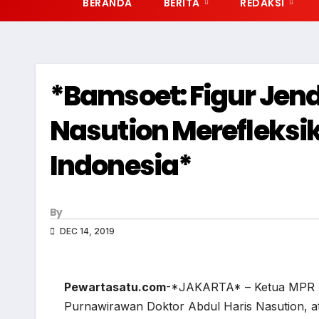
BERANDA
BERITA
REDAKSI
*Bamsoet: Figur Jende
Nasution Merefleksi
Indonesia*
By
DEC 14, 2019
Pewartasatu.com
-*JAKARTA* – Ketua MPR R
Purnawirawan Doktor Abdul Haris Nasution, atau