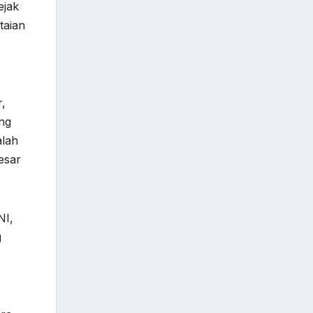
ejak
taian
r,
ng
alah
esar
NI,
g