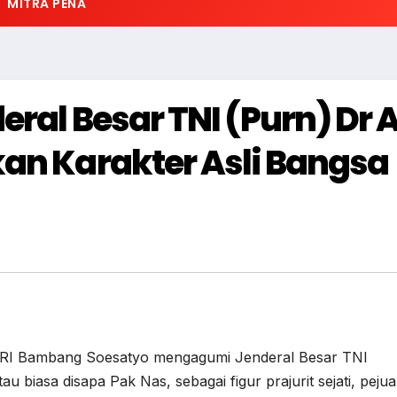
MITRA PENA
ral Besar TNI (Purn) Dr A
kan Karakter Asli Bangsa
I Bambang Soesatyo mengagumi Jenderal Besar TNI
 biasa disapa Pak Nas, sebagai figur prajurit sejati, pejua