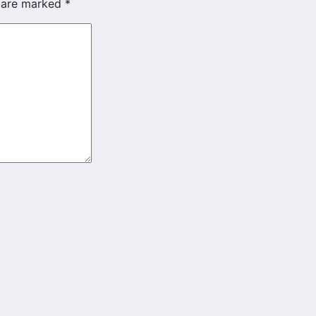
s are marked
*