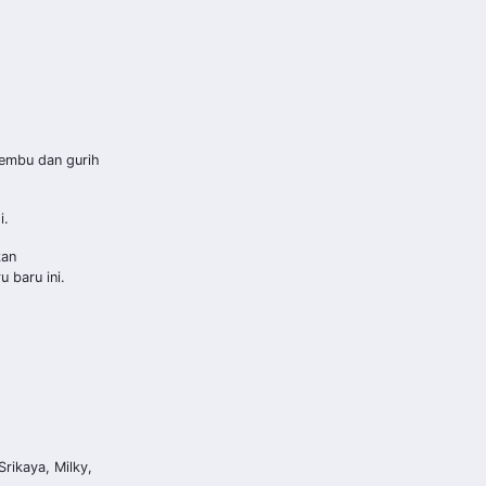
lembu dan gurih
i.
kan
 baru ini.
rikaya, Milky,