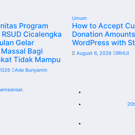
Umum
initas Program
How to Accept C
i RSUD Cicalengka
Donation Amounts
ulan Gelar
WordPress with St
 Massal Bagi
August 6, 2026
IRHIJI
kat Tidak Mampu
 2026
Ade Bunyamin
hemeansar
.
20