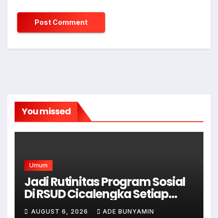
You missed
Umum
Jadi Rutinitas Program Sosial
Di RSUD Cicalengka Setiap
Bulan Gelar Sunatan Massal
AUGUST 6, 2026
ADE BUNYAMIN