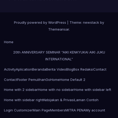
Proudly powered by WordPress
|
Theme: newstack by
Themeansar
.
Home
20th ANNIVERSARY SEMINAR “AIKI KENKYUKAI AIKI JUKU
INTERNATIONAL”
Activity
Aplication
Beranda
Berita Video
Blog
Box Redaksi
Contact
Contact
Footer Pemulihan
Go
Home
Home Default 2
Home with 2 sidebar
Home with no sidebar
Home with sidebar left
Home with sidebar right
Kebijakan & Privasi
Laman Contoh
Login Customizer
Main Page
Members
MITRA PENA
My account