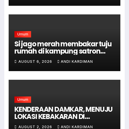
Bagi Masyarakat Tidak
Mampu
Umum
Si jago merah membakar tuju
rumah di kampung satron
sodonghilir .
AUGUST 6, 2026
ANDI KARDIMAN
Umum
KENDERAAN DAMKAR, MENUJU
LOKASI KEBAKARAN DI
JAGAKARSA JAKARTA
AUGUST 2, 2026
ANDI KARDIMAN