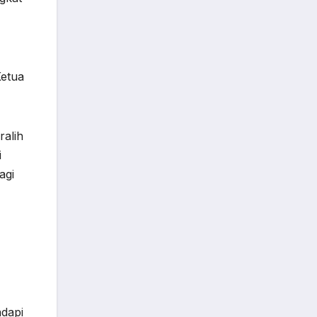
Ketua
ralih
i
agi
dapi