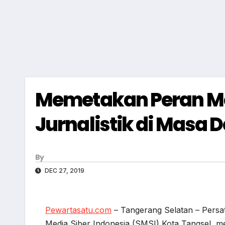
Memetakan Peran Me
Jurnalistik di Masa 
By
DEC 27, 2019
Pewartasatu.com
– Tangerang Selatan – Persa
Media Siber Indonesia (SMSI) Kota Tangsel, me