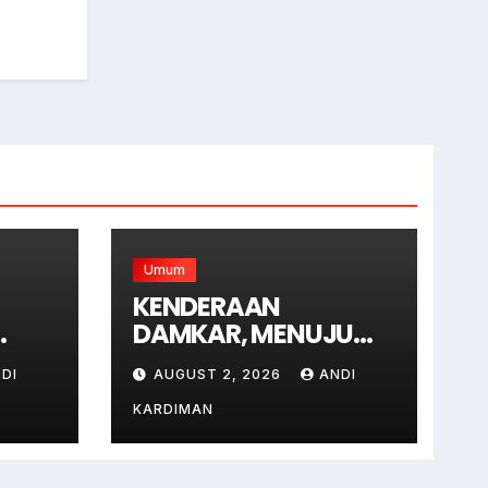
Umum
KENDERAAN
DAMKAR, MENUJU
ung
LOKASI KEBAKARAN
DI
AUGUST 2, 2026
ANDI
lir .
DI JAGAKARSA
JAKARTA SELATAN
KARDIMAN