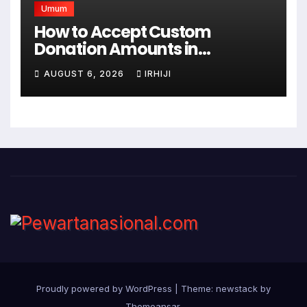
Umum
How to Accept Custom
Donation Amounts in
WordPress with Stripe
AUGUST 6, 2026
IRHIJI
Proudly powered by WordPress
|
Theme: newstack by
Themeansar
.