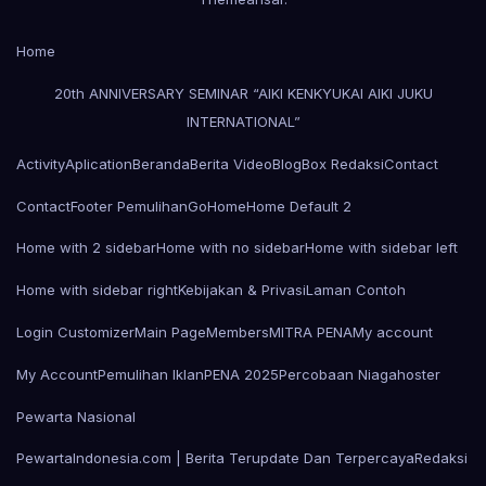
Home
20th ANNIVERSARY SEMINAR “AIKI KENKYUKAI AIKI JUKU
INTERNATIONAL”
Activity
Aplication
Beranda
Berita Video
Blog
Box Redaksi
Contact
Contact
Footer Pemulihan
Go
Home
Home Default 2
Home with 2 sidebar
Home with no sidebar
Home with sidebar left
Home with sidebar right
Kebijakan & Privasi
Laman Contoh
Login Customizer
Main Page
Members
MITRA PENA
My account
My Account
Pemulihan Iklan
PENA 2025
Percobaan Niagahoster
Pewarta Nasional
PewartaIndonesia.com | Berita Terupdate Dan Terpercaya
Redaksi