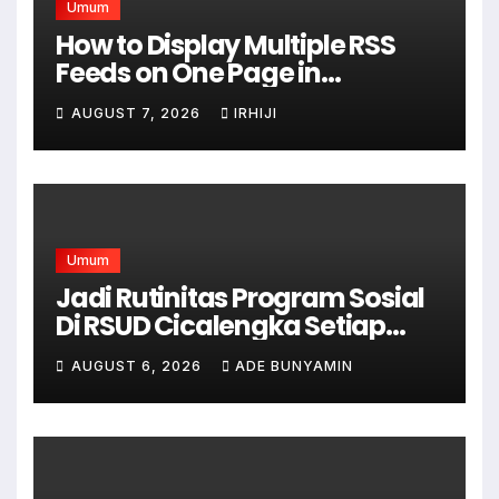
Umum
How to Display Multiple RSS
Feeds on One Page in
WordPress
AUGUST 7, 2026
IRHIJI
Umum
Jadi Rutinitas Program Sosial
Di RSUD Cicalengka Setiap
Bulan Gelar Sunatan Massal
AUGUST 6, 2026
ADE BUNYAMIN
Bagi Masyarakat Tidak
Mampu