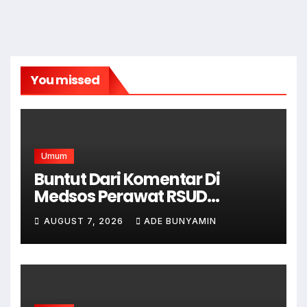
You missed
Umum
Buntut Dari Komentar Di
Medsos Perawat RSUD
Cicalengka Di Non Aktifkan
AUGUST 7, 2026
ADE BUNYAMIN