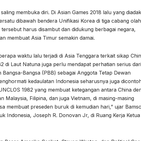
saling membuka diri. Di Asian Games 2018 lalu yang diadak
ersatu dibawah bendera Unifikasi Korea di tiga cabang olah
 tersebut harus disambut dan didukung berbagai negara,
akan membuat Asia Timur semakin damai.
rapa waktu lalu terjadi di Asia Tenggara terkait sikap Chi
di Laut Natuna juga perlu mendapat perhatian serius dar
tan Bangsa-Bangsa (PBB) sebagai Anggota Tetap Dewan
nghormati kedaulatan Indonesia seharusnya juga diconto
m UNCLOS 1982 yang membuat ketegangan antara China de
 Malaysia, Filipina, dan juga Vietnam, di masing-masing
bisa membuat preseden buruk di kemudian hari,” ujar Bams
uk Indonesia, Joseph R. Donovan Jr, di Ruang Kerja Ketu