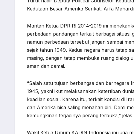
Turut hadir Deputy Political Counselor Kedutaa
Kedutaan Besar Amerika Serikat, Arfa Mahardi
Mantan Ketua DPR RI 2014-2019 ini menekanka
perbedaan pandangan terkait berbagai situasi geo
namun perbedaan tersebut jangan sampai meng
sejak tahun 1949. Kedua negara harus tetap 
masing, dengan tetap membuka ruang dialog un
aman dan damai.
“Salah satu tujuan berbangsa dan bernegara 
1945, yakni ikut melaksanakan ketertiban dun
keadilan sosial. Karena itu, terkait kondisi di 
dan Amerika bisa saling menahan diri. Demi me
kemungkinan terjadinya perang terbuka,” jelas
Wakil Ketua Umum KADIN Indonesia ini juga m