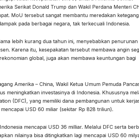
erika Serikat Donald Trump dan Wakil Perdana Menteri Ch
tempat. MoU tersebut sangat membantu meredakan ketegan
ampak pada berbagai negara, tak terkecuali Indonesia.
elama lebih kurang dua tahun ini, menyebabkan penurunan
rsen. Karena itu, kesepakatan tersebut membawa angin se
erekonomian global, juga akan membawa keuntungan bagi
dagang Amerika – China, Wakil Ketua Umum Pemuda Pancas
us meningkatkan investasinya di Indonesia. Khususnya mel
ation (DFC), yang memiliki dana pembangunan untuk kerj
ncapai USD 60 miliar (sekitar Rp 828 triliun).
i Indonesia mencapai USD 36 milliar. Melalui DFC serta berb
apkan nilainya bisa ditingkatkan lagi mencapai USD 60 milya