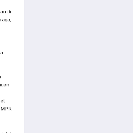
an di
raga,
na
i
h
ngan
oet
a MPR