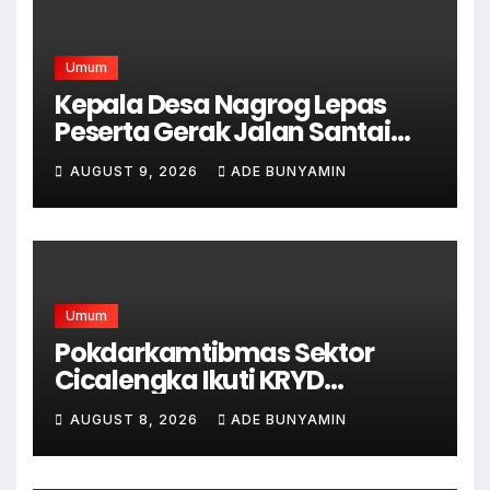
Umum
Kepala Desa Nagrog Lepas
Peserta Gerak Jalan Santai
dalam Rangka HUT RI ke-81
AUGUST 9, 2026
ADE BUNYAMIN
Umum
Pokdarkamtibmas Sektor
Cicalengka Ikuti KRYD
Gabungan Bersama TNI-Polri,
AUGUST 8, 2026
ADE BUNYAMIN
Satpol PP dan Linmas, Demi
Terciptanya Keamana Dan
Ketertiban