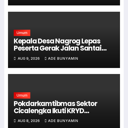
Umum
Kepala Desa Nagrog Lepas
Peserta Gerak Jalan Santai
dalam Rangka HUT RI ke-81
AUG 9, 2026
ADE BUNYAMIN
Umum
Pokdarkamtibmas Sektor
Cicalengka Ikuti KRYD
Gabungan Bersama TNI-Polri,
AUG 8, 2026
ADE BUNYAMIN
Satpol PP dan Linmas, Demi