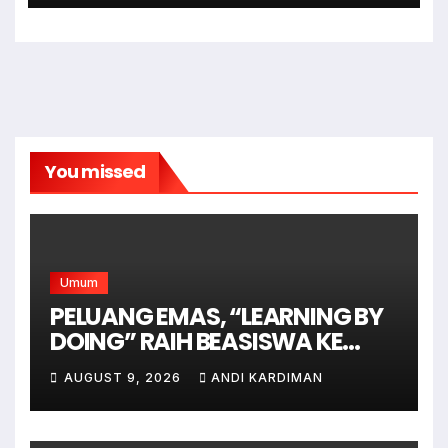
Terciptanya Keamana Dan
Ketertiban
You missed
Umum
PELUANG EMAS, “LEARNING BY
DOING” RAIH BEASISWA KE
AUSTRALIA
AUGUST 9, 2026
ANDI KARDIMAN