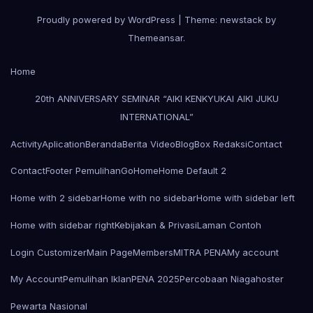
Proudly powered by WordPress
|
Theme: newstack by
Themeansar
.
Home
20th ANNIVERSARY SEMINAR “AIKI KENKYUKAI AIKI JUKU
INTERNATIONAL”
Activity
Aplication
Beranda
Berita Video
Blog
Box Redaksi
Contact
Contact
Footer Pemulihan
Go
Home
Home Default 2
Home with 2 sidebar
Home with no sidebar
Home with sidebar left
Home with sidebar right
Kebijakan & Privasi
Laman Contoh
Login Customizer
Main Page
Members
MITRA PENA
My account
My Account
Pemulihan Iklan
PENA 2025
Percobaan Niagahoster
Pewarta Nasional