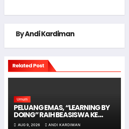
By
Andi Kardiman
Related Post
Umum
PELUANG EMAS, “LEARNING BY
DOING” RAIH BEASISWA KE
AUSTRALIA
AUG 9, 2026
ANDI KARDIMAN