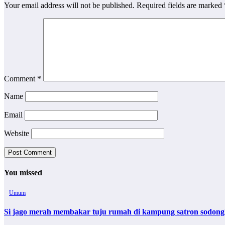
Your email address will not be published.
Required fields are marked
Comment
*
Name
Email
Website
You missed
Umum
Si jago merah membakar tuju rumah di kampung satron sodonghi