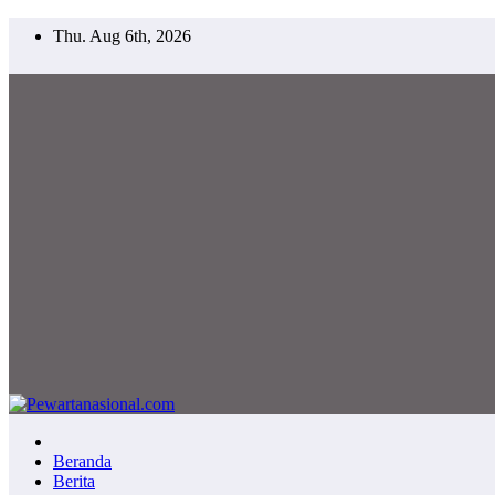
Thu. Aug 6th, 2026
Pewartanasional.com
Netizen Journalisme
Beranda
Berita