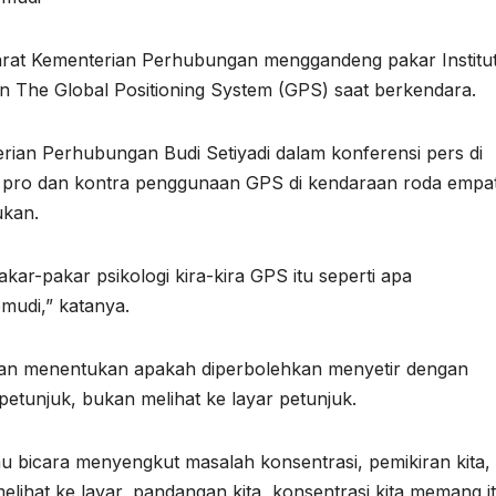
arat Kementerian Perhubungan menggandeng pakar Institu
 The Global Positioning System (GPS) saat berkendara.
ian Perhubungan Budi Setiyadi dalam konferensi pers di
ul pro dan kontra penggunaan GPS di kendaraan roda empa
ukan.
akar-pakar psikologi kira-kira GPS itu seperti apa
mudi,” katanya.
akan menentukan apakah diperbolehkan menyetir dengan
unjuk, bukan melihat ke layar petunjuk.
lau bicara menyengkut masalah konsentrasi, pemikiran kita,
melihat ke layar, pandangan kita, konsentrasi kita memang i