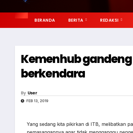
BERANDA
BERITA
REDAKSI
Kemenhub gandeng pa
berkendara
By
User
FEB 13, 2019
Yang sedang kita pikirkan di ITB, melibatkan pa
pemasangannya agar tidak mengganggu peng