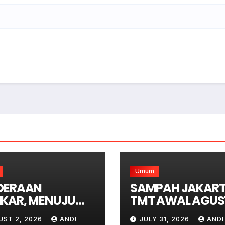
Umum
DERAAN
SAMPAH JAKART
KAR, MENUJU
TMT AWAL AGUS
ASI KEBAKARAN
DITOLAK BUANG 
UST 2, 2026
ANDI
JULY 31, 2026
ANDI