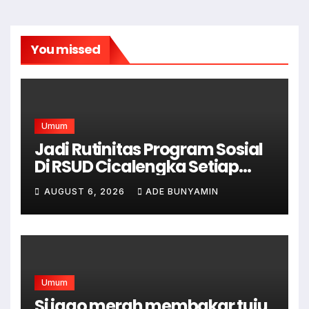
You missed
Umum
Jadi Rutinitas Program Sosial
Di RSUD Cicalengka Setiap
Bulan Gelar Sunatan Massal
AUGUST 6, 2026
ADE BUNYAMIN
Bagi Masyarakat Tidak
Mampu
Umum
Si jago merah membakar tuju