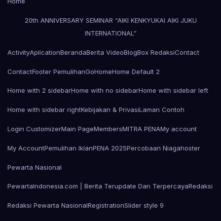
Home
20th ANNIVERSARY SEMINAR “AIKI KENKYUKAI AIKI JUKU
INTERNATIONAL”
Activity
Aplication
Beranda
Berita Video
Blog
Box Redaksi
Contact
Contact
Footer Pemulihan
Go
Home
Home Default 2
Home with 2 sidebar
Home with no sidebar
Home with sidebar left
Home with sidebar right
Kebijakan & Privasi
Laman Contoh
Login Customizer
Main Page
Members
MITRA PENA
My account
My Account
Pemulihan Iklan
PENA 2025
Percobaan Niagahoster
Pewarta Nasional
PewartaIndonesia.com | Berita Terupdate Dan Terpercaya
Redaksi
Redaksi Pewarta Nasional
Registration
Slider style 9