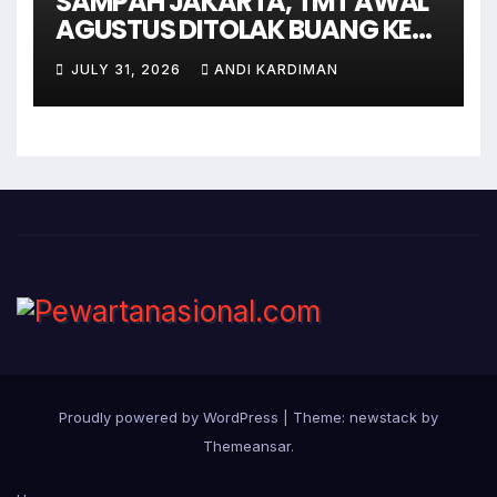
SAMPAH JAKARTA, TMT AWAL
AGUSTUS DITOLAK BUANG KE
BANTAR GEBANG
JULY 31, 2026
ANDI KARDIMAN
Proudly powered by WordPress
|
Theme: newstack by
Themeansar
.