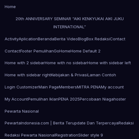
Home
20th ANNIVERSARY SEMINAR “AIKI KENKYUKAI AIKI JUKU
INTERNATIONAL”
Activity
Aplication
Beranda
Berita Video
Blog
Box Redaksi
Contact
Contact
Footer Pemulihan
Go
Home
Home Default 2
Home with 2 sidebar
Home with no sidebar
Home with sidebar left
Home with sidebar right
Kebijakan & Privasi
Laman Contoh
Login Customizer
Main Page
Members
MITRA PENA
My account
My Account
Pemulihan Iklan
PENA 2025
Percobaan Niagahoster
Pewarta Nasional
PewartaIndonesia.com | Berita Terupdate Dan Terpercaya
Redaksi
Redaksi Pewarta Nasional
Registration
Slider style 9