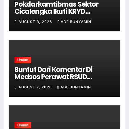
Pokdarkamtibmas Sektor
Cicalengka Ikuti KRYD
Gabungan Bersama TNI-Polri,
AUGUST 8, 2026
ADE BUNYAMIN
Satpol PP dan Linmas, Demi
Terciptanya Keamana Dan
Ketertiban
Umum
Buntut Dari Komentar Di
Medsos Perawat RSUD
Cicalengka Di Non Aktifkan
AUGUST 7, 2026
ADE BUNYAMIN
Umum