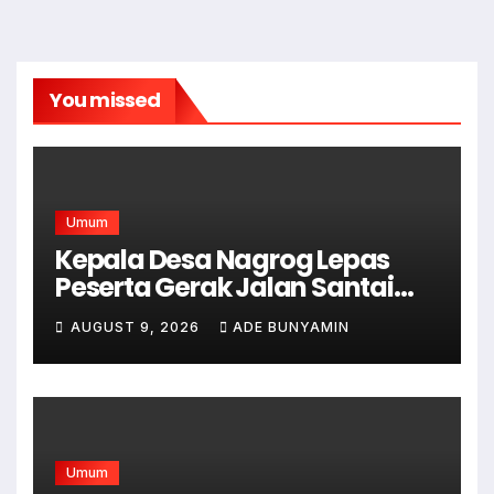
You missed
Umum
Kepala Desa Nagrog Lepas
Peserta Gerak Jalan Santai
dalam Rangka HUT RI ke-81
AUGUST 9, 2026
ADE BUNYAMIN
Umum