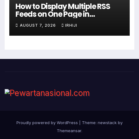
How to Display Multiple RSS
Feeds on One Page in
WordPress
AUGUST 7, 2026
IRHIJI
Proudly powered by WordPress
|
Theme: newstack by
Themeansar
.