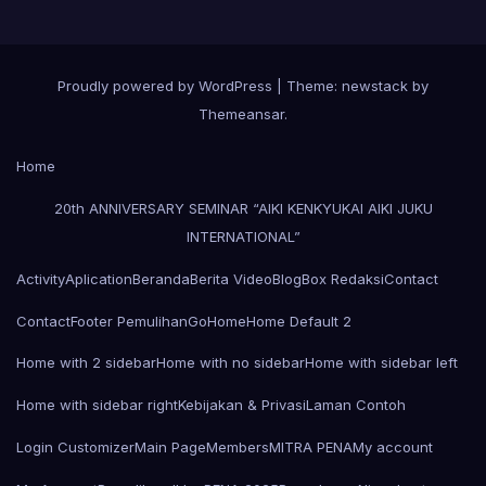
Proudly powered by WordPress
|
Theme: newstack by
Themeansar
.
Home
20th ANNIVERSARY SEMINAR “AIKI KENKYUKAI AIKI JUKU
INTERNATIONAL”
Activity
Aplication
Beranda
Berita Video
Blog
Box Redaksi
Contact
Contact
Footer Pemulihan
Go
Home
Home Default 2
Home with 2 sidebar
Home with no sidebar
Home with sidebar left
Home with sidebar right
Kebijakan & Privasi
Laman Contoh
Login Customizer
Main Page
Members
MITRA PENA
My account