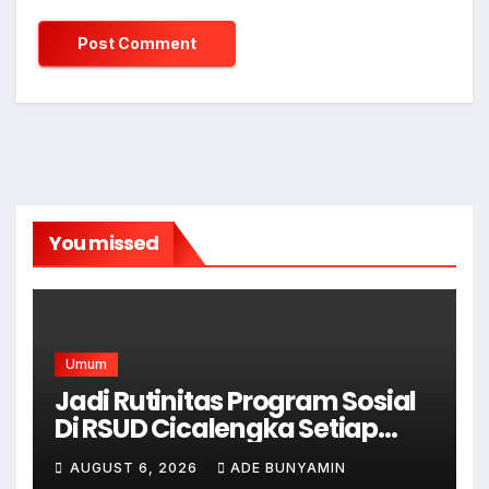
You missed
Umum
Jadi Rutinitas Program Sosial
Di RSUD Cicalengka Setiap
Bulan Gelar Sunatan Massal
AUGUST 6, 2026
ADE BUNYAMIN
Bagi Masyarakat Tidak