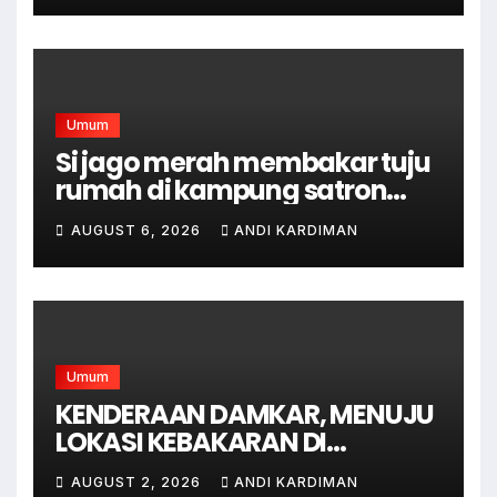
Mampu
Umum
Si jago merah membakar tuju
rumah di kampung satron
sodonghilir .
AUGUST 6, 2026
ANDI KARDIMAN
Umum
KENDERAAN DAMKAR, MENUJU
LOKASI KEBAKARAN DI
JAGAKARSA JAKARTA
AUGUST 2, 2026
ANDI KARDIMAN