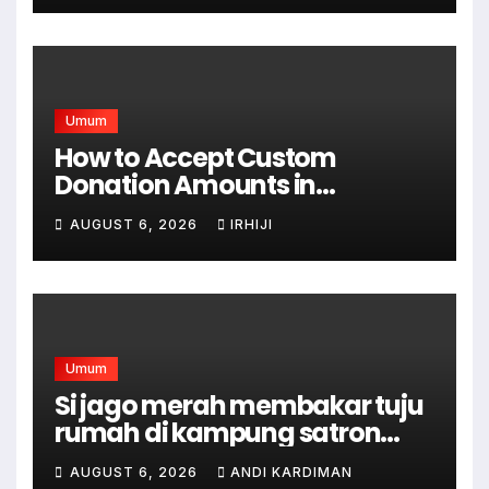
Mampu
Umum
How to Accept Custom
Donation Amounts in
WordPress with Stripe
AUGUST 6, 2026
IRHIJI
Umum
Si jago merah membakar tuju
rumah di kampung satron
sodonghilir .
AUGUST 6, 2026
ANDI KARDIMAN