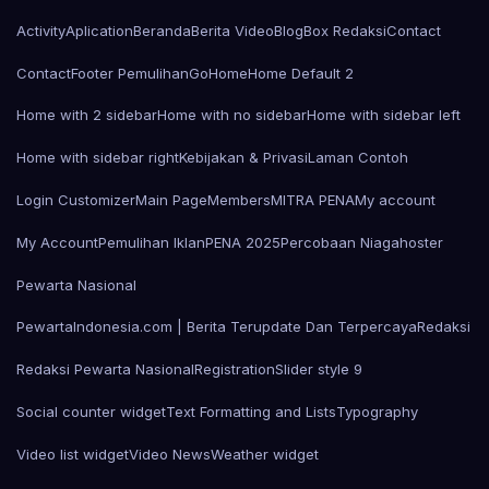
Activity
Aplication
Beranda
Berita Video
Blog
Box Redaksi
Contact
Contact
Footer Pemulihan
Go
Home
Home Default 2
Home with 2 sidebar
Home with no sidebar
Home with sidebar left
Home with sidebar right
Kebijakan & Privasi
Laman Contoh
Login Customizer
Main Page
Members
MITRA PENA
My account
My Account
Pemulihan Iklan
PENA 2025
Percobaan Niagahoster
Pewarta Nasional
PewartaIndonesia.com | Berita Terupdate Dan Terpercaya
Redaksi
Redaksi Pewarta Nasional
Registration
Slider style 9
Social counter widget
Text Formatting and Lists
Typography
Video list widget
Video News
Weather widget