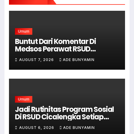
Umum
Buntut Dari Komentar Di
Medsos Perawat RSUD
Cicalengka Di Non Aktifkan
AUGUST 7, 2026
ADE BUNYAMIN
Umum
Jadi Rutinitas Program Sosial
Di RSUD Cicalengka Setiap
Bulan Gelar Sunatan Massal
AUGUST 6, 2026
ADE BUNYAMIN
Bagi Masyarakat Tidak