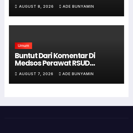
Gabungan Bersama TNI-Polri,
AUGUST 8, 2026
ADE BUNYAMIN
Satpol PP dan Linmas, Demi
Terciptanya Keamana Dan
Ketertiban
Umum
Buntut Dari Komentar Di
Medsos Perawat RSUD
Cicalengka Di Non Aktifkan
AUGUST 7, 2026
ADE BUNYAMIN