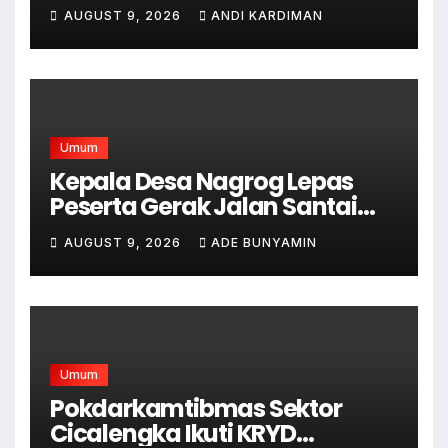
AUSTRALIA
AUGUST 9, 2026
ANDI KARDIMAN
Umum
Kepala Desa Nagrog Lepas
Peserta Gerak Jalan Santai
dalam Rangka HUT RI ke-81
AUGUST 9, 2026
ADE BUNYAMIN
Umum
Pokdarkamtibmas Sektor
Cicalengka Ikuti KRYD