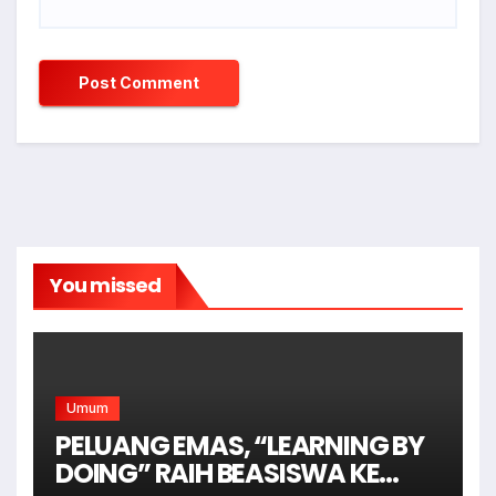
You missed
Umum
PELUANG EMAS, “LEARNING BY
DOING” RAIH BEASISWA KE