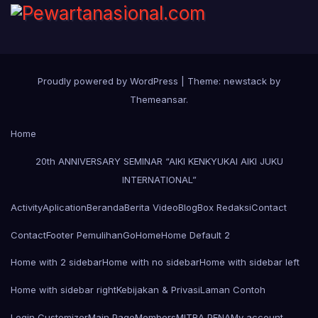
Proudly powered by WordPress
|
Theme: newstack by
Themeansar
.
Home
20th ANNIVERSARY SEMINAR “AIKI KENKYUKAI AIKI JUKU
INTERNATIONAL”
Activity
Aplication
Beranda
Berita Video
Blog
Box Redaksi
Contact
Contact
Footer Pemulihan
Go
Home
Home Default 2
Home with 2 sidebar
Home with no sidebar
Home with sidebar left
Home with sidebar right
Kebijakan & Privasi
Laman Contoh
Login Customizer
Main Page
Members
MITRA PENA
My account