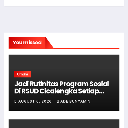
You missed
Umum
Jadi Rutinitas Program Sosial
Di RSUD Cicalengka Setiap
Bulan Gelar Sunatan Massal
AUGUST 6, 2026
ADE BUNYAMIN
Bagi Masyarakat Tidak
Mampu