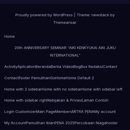
Proudly powered by WordPress
|
Theme: newstack by
Themeansar
.
Home
20th ANNIVERSARY SEMINAR “AIKI KENKYUKAI AIKI JUKU
INTERNATIONAL”
Activity
Aplication
Beranda
Berita Video
Blog
Box Redaksi
Contact
Contact
Footer Pemulihan
Go
Home
Home Default 2
Home with 2 sidebar
Home with no sidebar
Home with sidebar left
Home with sidebar right
Kebijakan & Privasi
Laman Contoh
Login Customizer
Main Page
Members
MITRA PENA
My account
My Account
Pemulihan Iklan
PENA 2025
Percobaan Niagahoster