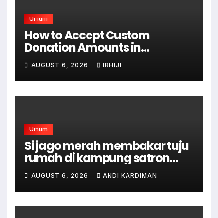
Umum
How to Accept Custom
Donation Amounts in
WordPress with Stripe
AUGUST 6, 2026
IRHIJI
Umum
Si jago merah membakar tuju
rumah di kampung satron
sodonghilir .
AUGUST 6, 2026
ANDI KARDIMAN