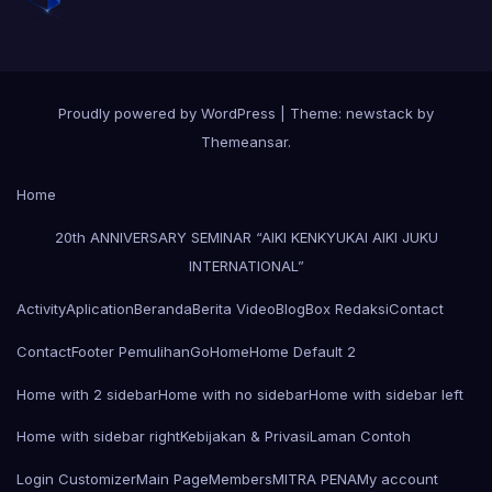
Proudly powered by WordPress
|
Theme: newstack by
Themeansar
.
Home
20th ANNIVERSARY SEMINAR “AIKI KENKYUKAI AIKI JUKU
INTERNATIONAL”
Activity
Aplication
Beranda
Berita Video
Blog
Box Redaksi
Contact
Contact
Footer Pemulihan
Go
Home
Home Default 2
Home with 2 sidebar
Home with no sidebar
Home with sidebar left
Home with sidebar right
Kebijakan & Privasi
Laman Contoh
Login Customizer
Main Page
Members
MITRA PENA
My account