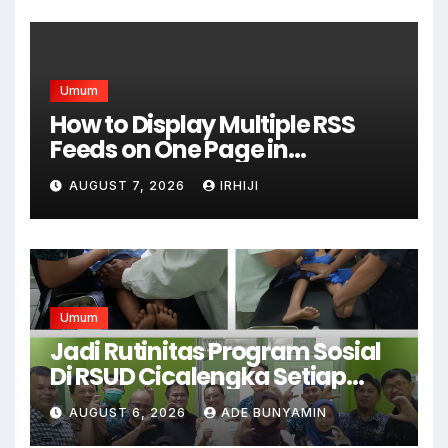
Umum
How to Display Multiple RSS
Feeds on One Page in
WordPress
AUGUST 7, 2026
IRHIJI
Umum
Jadi Rutinitas Program Sosial
Di RSUD Cicalengka Setiap
Bulan Gelar Sunatan Massal
AUGUST 6, 2026
ADE BUNYAMIN
Bagi Masyarakat Tidak