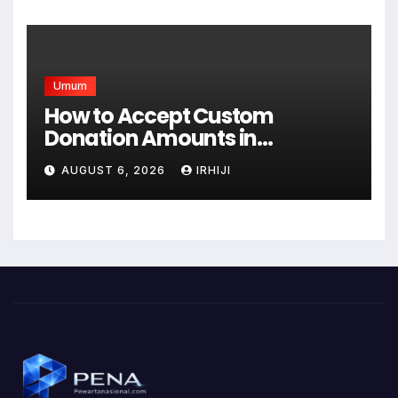
Mampu
Umum
How to Accept Custom
Donation Amounts in
WordPress with Stripe
AUGUST 6, 2026
IRHIJI