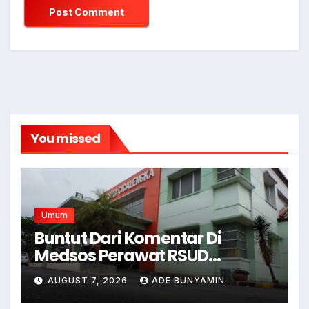
You missed
Umum
Buntut Dari Komentar Di
Medsos Perawat RSUD
Cicalengka Di Non Aktifkan
AUGUST 7, 2026
ADE BUNYAMIN