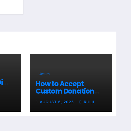
Umum
i
How to Accept
a
Custom Donation
ar
Amounts in
Bagi
AUGUST 6, 2026
IRHIJI
WordPress with
ak
Stripe