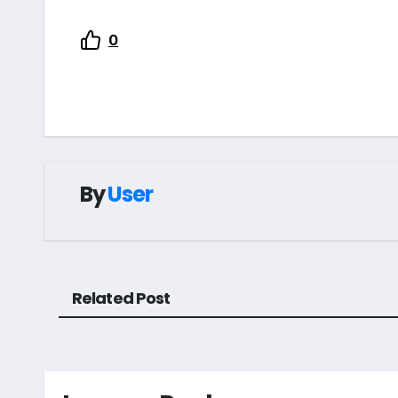
0
By
User
Related Post