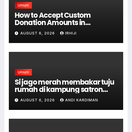
Umum
How to Accept Custom
Donation Amounts in
WordPress with Stripe
AUGUST 6, 2026
IRHIJI
Umum
Si jago merah membakar tuju
rumah di kampung satron
sodonghilir .
AUGUST 6, 2026
ANDI KARDIMAN