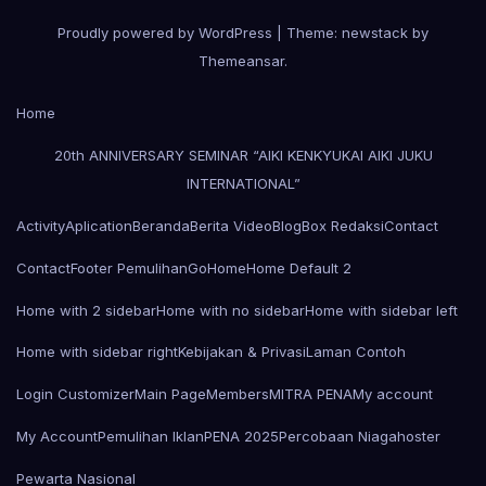
Proudly powered by WordPress
|
Theme: newstack by
Themeansar
.
Home
20th ANNIVERSARY SEMINAR “AIKI KENKYUKAI AIKI JUKU
INTERNATIONAL”
Activity
Aplication
Beranda
Berita Video
Blog
Box Redaksi
Contact
Contact
Footer Pemulihan
Go
Home
Home Default 2
Home with 2 sidebar
Home with no sidebar
Home with sidebar left
Home with sidebar right
Kebijakan & Privasi
Laman Contoh
Login Customizer
Main Page
Members
MITRA PENA
My account
My Account
Pemulihan Iklan
PENA 2025
Percobaan Niagahoster
Pewarta Nasional