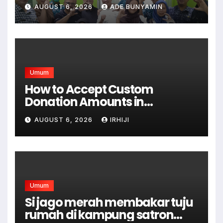
Bulan Gelar Sunatan Massal
AUGUST 6, 2026
ADE BUNYAMIN
Bagi Masyarakat Tidak
Mampu
Umum
How to Accept Custom
Donation Amounts in
WordPress with Stripe
AUGUST 6, 2026
IRHIJI
Umum
Si jago merah membakar tuju
rumah di kampung satron