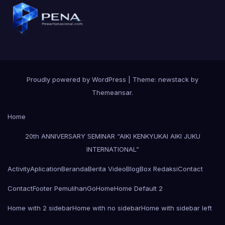
Proudly powered by WordPress
|
Theme: newstack by
Themeansar
.
Home
20th ANNIVERSARY SEMINAR “AIKI KENKYUKAI AIKI JUKU
INTERNATIONAL”
Activity
Aplication
Beranda
Berita Video
Blog
Box Redaksi
Contact
Contact
Footer Pemulihan
Go
Home
Home Default 2
Home with 2 sidebar
Home with no sidebar
Home with sidebar left