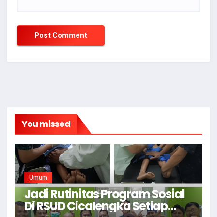
You missed
Umum
Jadi Rutinitas Program Sosial
Di RSUD Cicalengka Setiap