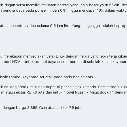
ebih ringan serta memiliki kekuatan baterai yang lebih besar yaitu 56Wh, d
 pengisi daya pada ponsel ini dari 0% hingga mencapai 46% dalam waktu 
atau menonton video selama 9,5 jam lho. Yang menjanggal adalah Laptop 
tu merekapun menyediakan versi Linux dengan harga yang lebih terjangkau
ta port HDMI. Untuk tombol daya sendiri berada di sebelah kanan keyboar
alik tombol keyboard terletak pada baris bagian atas.
hina MagicBook ini sudah dapat di pesan sejak kemarin. Sementara itu u
 atau sekitar Rp 7,9 juta dan untuk model Ryzen 7 MagicBook 14 dengan
dengan harga 3,899 Yuan atau sekitar 7,9 juta.