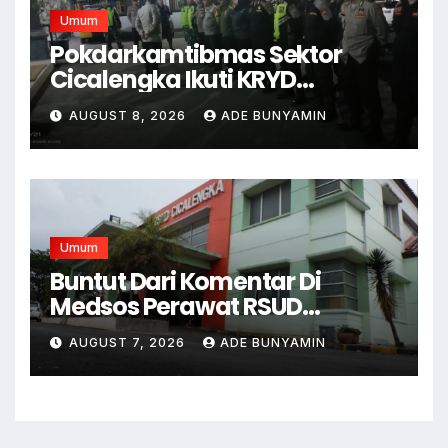
Umum
Pokdarkamtibmas Sektor
Cicalengka Ikuti KRYD
Gabungan Bersama TNI-Polri,
AUGUST 8, 2026
ADE BUNYAMIN
Satpol PP dan Linmas, Demi
Terciptanya Keamana Dan
Ketertiban
Umum
Buntut Dari Komentar Di
Medsos Perawat RSUD
Cicalengka Di Non Aktifkan
AUGUST 7, 2026
ADE BUNYAMIN