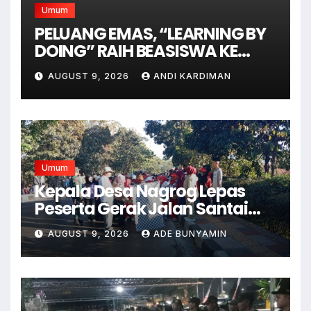
Umum
PELUANG EMAS, “LEARNING BY
DOING” RAIH BEASISWA KE
AUSTRALIA
AUGUST 9, 2026
ANDI KARDIMAN
Umum
Kepala Desa Nagrog Lepas
Peserta Gerak Jalan Santai
dalam Rangka HUT RI ke-81
AUGUST 9, 2026
ADE BUNYAMIN