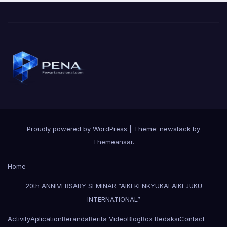
Proudly powered by WordPress
|
Theme: newstack by
Themeansar
.
Home
20th ANNIVERSARY SEMINAR “AIKI KENKYUKAI AIKI JUKU
INTERNATIONAL”
Activity
Aplication
Beranda
Berita Video
Blog
Box Redaksi
Contact