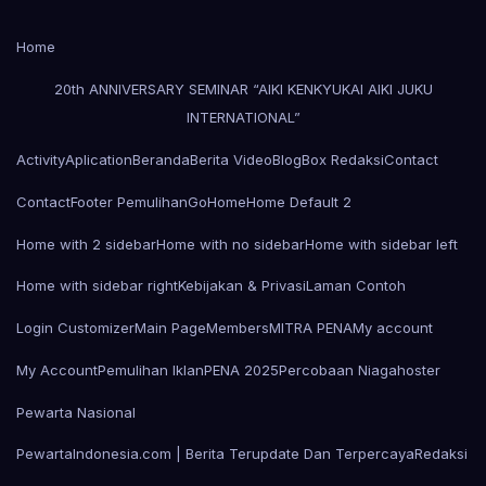
Home
20th ANNIVERSARY SEMINAR “AIKI KENKYUKAI AIKI JUKU
INTERNATIONAL”
Activity
Aplication
Beranda
Berita Video
Blog
Box Redaksi
Contact
Contact
Footer Pemulihan
Go
Home
Home Default 2
Home with 2 sidebar
Home with no sidebar
Home with sidebar left
Home with sidebar right
Kebijakan & Privasi
Laman Contoh
Login Customizer
Main Page
Members
MITRA PENA
My account
My Account
Pemulihan Iklan
PENA 2025
Percobaan Niagahoster
Pewarta Nasional
PewartaIndonesia.com | Berita Terupdate Dan Terpercaya
Redaksi