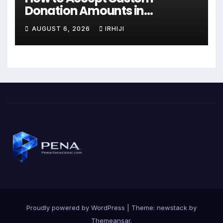
Donation Amounts in
WordPress with Stripe
AUGUST 6, 2026
IRHIJI
Proudly powered by WordPress
|
Theme: newstack by
Themeansar
.