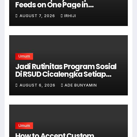
Feeds on One Page in
WordPress
AUGUST 7, 2026
IRHIJI
Umum
Jadi Rutinitas Program Sosial
Di RSUD Cicalengka Setiap
Bulan Gelar Sunatan Massal
AUGUST 6, 2026
ADE BUNYAMIN
Bagi Masyarakat Tidak
Mampu
Umum
How to Accept Custom