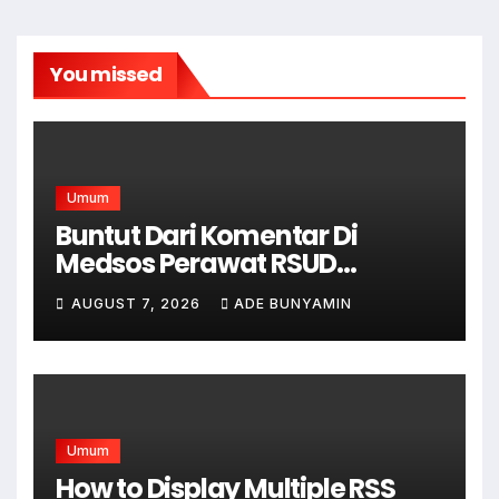
You missed
Umum
Buntut Dari Komentar Di
Medsos Perawat RSUD
Cicalengka Di Non Aktifkan
AUGUST 7, 2026
ADE BUNYAMIN
Umum
How to Display Multiple RSS